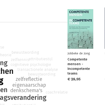
yse
bewustwording
Jobbeke de Jong
heorie
attributiestijl
zelfkennis
Competente
ing
mensen -
cognitieve psychologie
chen
Incompetente
transactionele analyse
teams
bewustwording
g
zelfreflectie
€ 28,95
eigenaarschap
sen
denkschema's
coachrelatie
agsverandering
nis