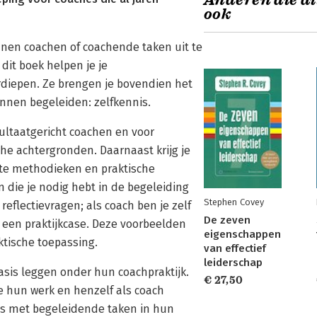
Anderen die di
ook
unnen coachen of coachende taken uit te
dit boek helpen je je
diepen. Ze brengen je bovendien het
unnen begeleiden: zelfkennis.
sultaatgericht coachen en voor
che achtergronden. Daarnaast krijg je
ete methodieken en praktische
 die je nodig hebt in de begeleiding
Stephen Covey
eflectievragen; als coach ben je zelf
De zeven
k een praktijkcase. Deze voorbeelden
eigenschappen
ktische toepassing.
van effectief
leiderschap
sis leggen onder hun coachpraktijk.
€ 27,50
e hun werk en henzelf als coach
als met begeleidende taken in hun