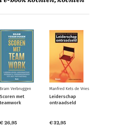
t e-book kochten, kochten
Bram Verbruggen
Manfred Kets de Vries
Scoren met
Leiderschap
teamwork
ontraadseld
€ 26,95
€ 32,95