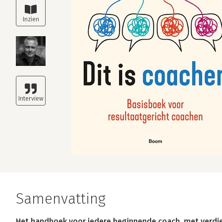
Samenvatting
Het handboek voor iedere beginnende coach, met verdie