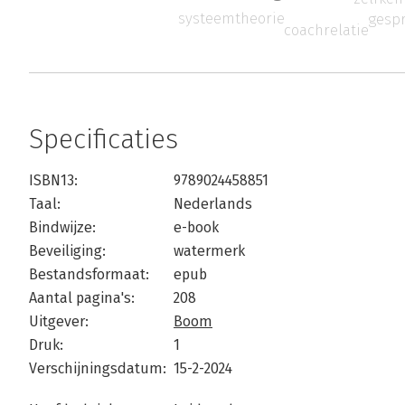
systeemtheorie
gesp
coachrelatie
Specificaties
ISBN13:
9789024458851
Taal:
Nederlands
Bindwijze:
e-book
Beveiliging:
watermerk
Bestandsformaat:
epub
Aantal pagina's:
208
Uitgever:
Boom
Druk:
1
Verschijningsdatum:
15-2-2024