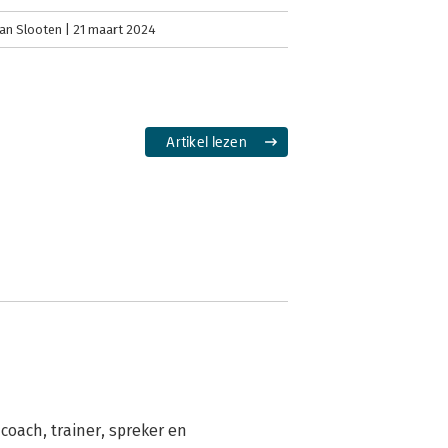
an Slooten
21 maart 2024
Artikel lezen
oach, trainer, spreker en 