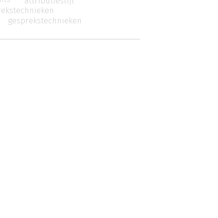
attributiestijl
rekstechnieken
gesprekstechnieken