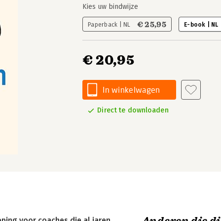
Kies uw bindwijze
€ 25,95
Paperback | NL
E-book | NL
€ 20,95
In winkelwagen
Direct te downloaden
ping voor coaches die al jaren