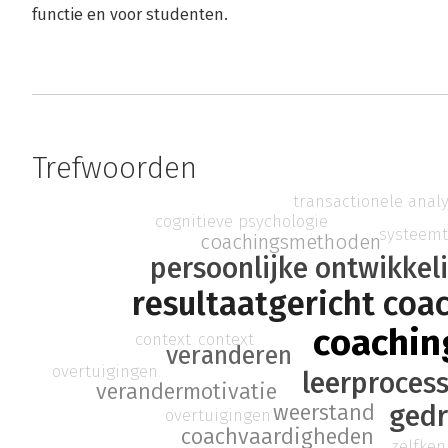
functie en voor studenten.
Trefwoorden
transactionele anal
cognitieve psychologie
systeemt
coachingsmethoden
persoonlijke ontwikkel
resultaatgericht coa
coachin
context
context
veranderen
overtuigingen
leerproces
verandermotivatie
gedr
weerstand
overtuigingen
coachvaardigheden
zelfken