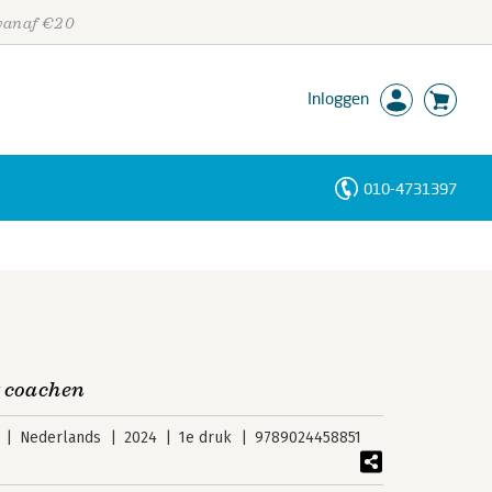
 vanaf €20
Inloggen
010-4731397
Personen
Trefwoorden
t coachen
Nederlands
2024
1e druk
9789024458851