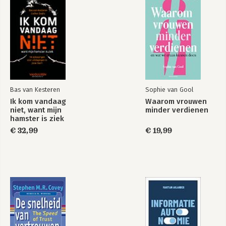
Meer zien van
Creating
jezelf
Organizational
Value through
Dialogical
Leadership
Bas van Kesteren
Sophie van Gool
Bekijk alle boeken
Ik kom vandaag
Waarom vrouwen
niet, want mijn
minder verdienen
hamster is ziek
€ 32,99
€ 19,99