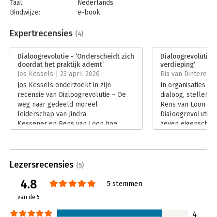
Taal:
Nederlands
Bindwijze:
e-book
Beveiliging:
watermerk
Bestandsformaat:
epub
Expertrecensies
(4)
Aantal pagina's:
224
Uitgever:
Boom
Dialoogrevolutie - ‘Onderscheidt zich
Dialoogrevolutie - 
Druk:
1
doordat het praktijk ademt’
verdieping’
Verschijningsdatum:
22-9-2025
Jos Kessels | 23 april 2026
Ria van Dinteren 
Jos Kessels onderzoekt in zijn
In organisaties o
Hoofdrubriek:
Algemeen management
recensie van Dialoogrevolutie – De
dialoog, stellen J
weg naar gedeeld moreel
Rens van Loon. In
leiderschap van Jindra
Dialoogrevolutie 
Kessener en Rens van Loon hoe
zeven eigenschapp
debat en dialoog fundamenteel
leiderschap, met
verschillen. Aan de hand van
als kern. In haar 
herkenbare voorbeelden laat hij zien
Dinteren in op de 
waarom echte dialoog zeldzaam is en
vernieuwende kad
Lezersrecensies
(5)
waarom dit boek volgens hem een
Lees verder
4.8
praktische en waardevolle gids is
5 stemmen
voor leiders.
van de 5
Lees verder
4