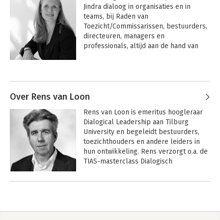
Jindra dialoog in organisaties en in 
teams, bij Raden van 
Toezicht/Commissarissen, bestuurders, 
directeuren, managers en 
professionals, altijd aan de hand van 
concrete vraagstukken uit het werk. Ze 
is gefascineerd door wat maakt dat het 
Andere boeken door Jindra
in het werk goed werkt en door hoe 
Kessener
grote doelen realiteit worden in het 
dagelijkse werk. Ook werkt ze met 
Over Rens van Loon
individuele leiders aan het versterken 
Rens van Loon is emeritus hoogleraar 
van hun leiderschap, bij het tegemoet 
Dialogical Leadership aan Tilburg 
treden van complexe 
University en begeleidt bestuurders, 
werkvraagstukken. Aan de hand van die 
toezichthouders en andere leiders in 
vraagstukken staan we stil bij het 
hun ontwikkeling. Rens verzorgt o.a. de 
moreel kompas op individueel en 
TIAS-masterclass Dialogisch 
organisatieniveau, ik-posities, 
Leiderschap en het NVTZ-programma 
metaperspectief en verdiepen we 
De Toezichthouder als Hoeder van de 
leiderschap. 
Andere boeken door Rens van Loon
Dialoog.
Daarnaast werkt ze als toezichthouder: 
Dialoogrevolutie
Collegereeks
eerder in het onderwijs en nu in de 
Leiderschap in