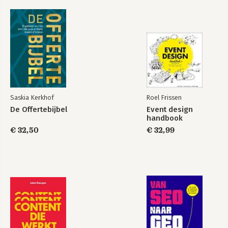
Register
op de markt wordt gebracht. 

Bekijk alle boeken
Naast zijn werkzaamheden als schrijver 
is Jim Stolze hét gezicht van TED.com in 
Europa. De populaire website met 
lezingen van korter dan 18 minuten kan 
rekenen op honderden miljoen 
pageviews en ook de TEDx-
evenementen zijn in Nederland een 
Saskia Kerkhof
Roel Frissen
groot succes.
De Offertebijbel
Event design
handbook
€ 32,50
€ 32,99