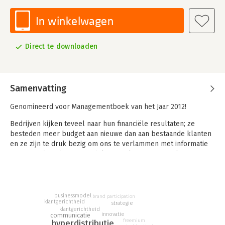
In winkelwagen
Direct te downloaden
Samenvatting
Genomineerd voor Managementboek van het Jaar 2012!
Bedrijven kijken teveel naar hun financiële resultaten; ze
besteden meer budget aan nieuwe dan aan bestaande klanten
en ze zijn te druk bezig om ons te verlammen met informatie
en ons zodoende op te zadelen met keuzestress. Als ze
daarmee doorgaan eindigen ze volgens Jim Stolze op het
kerkhof van merken die ooit bekend waren van televisie. Die
bedrijven hebben zich blijkbaar niet gerealiseerd dat we zijn
overgegaan van een producteconomie naar een
businessmodel
brand participation
klantgerichtheid
strategie
aandachtseconomie.
klantgerichtheid
innovatie
communicatie
In de zeven delen van dit boek beschrijft Stolze de nieuwe
freemium
hyperdistributie