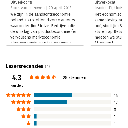
Uitverkocht!
Uitverkocht!
Druk:
1
Sjors van Leeuwen | 20 april 2015
Jeanine Dijkhuis |
Verschijningsdatum:
8-5-2012
We zijn in de aandachtseconomie
Het economisch m
beland. Dat stellen diverse auteurs
samenleving stoel
Hoofdrubriek:
Marketing
waaronder Jim Stolze. Bedrijven die
om', vindt Jim Stol
de omslag van producteconomie (en
sturen op Return
vervolgens markteconomie,
moeten we sturen
klanteconomie, service enonomy,
Attention.'
experience economy en challenge
Lees verder
economy) naar aandachtseconomie
niet weten te maken, zijn volgens
Lezersrecensies
deze zieners gedoemd te mislukken.
(4)
Lees verder
4.3
28 stemmen
van de 5
14
12
0
1
1