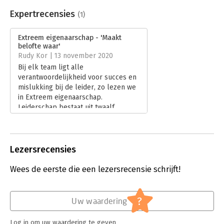
Beveiliging:
watermerk
Bestandsformaat:
epub
Expertrecensies
(1)
Aantal pagina's:
384
Uitgever:
Business Contact
Extreem eigenaarschap - 'Maakt
Druk:
1
belofte waar'
Verschijningsdatum:
17-9-2020
Rudy Kor | 13 november 2020
Bij elk team ligt alle
Hoofdrubriek:
Leiderschap
verantwoordelijkheid voor succes en
Serie:
Business Bibliotheek
mislukking bij de leider, zo lezen we
in Extreem eigenaarschap.
Leiderschap bestaat uit twaalf
principes en die worden in het boek
geïllustreerd aan de hand van
oorlogshandelingen van een Navy
Seals Team in Irak.
Lezersrecensies
Lees verder
Wees de eerste die een lezersrecensie schrijft!
?
Uw waardering
Log in om uw waardering te geven