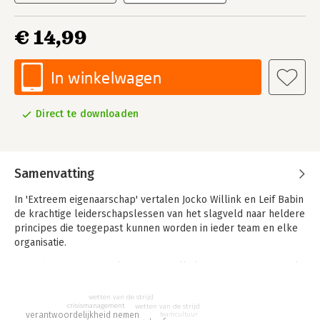
€ 14,99
In winkelwagen
Direct te downloaden
Samenvatting
In 'Extreem eigenaarschap' vertalen Jocko Willink en Leif Babin
de krachtige leiderschapslessen van het slagveld naar heldere
principes die toegepast kunnen worden in ieder team en elke
organisatie.
Toen de Navy SEAL-taskforce van Willink en Leif in 2006 in Irak
voor een mission impossible stond: Ramadi veiligstellen, een
stad die al min of meer als verloren wordt beschouwd, wisten
wetten van de strijd
crisismanagement
wetten van de strijd
Willink en Babin onder extreme druk hun team naar de
verantwoordelijkheid nemen
teamcultuur