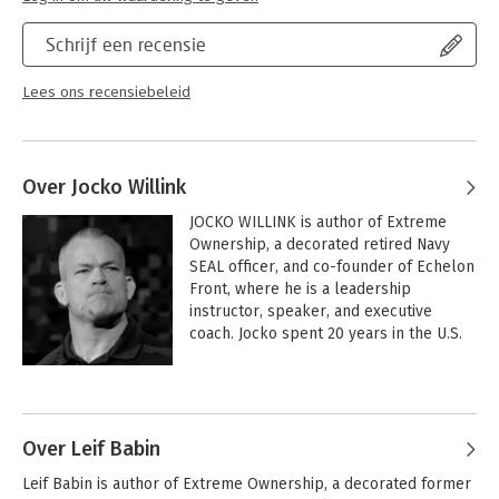
Schrijf een recensie
Lees ons recensiebeleid
Over Jocko Willink
JOCKO WILLINK is author of Extreme 
Ownership, a decorated retired Navy 
SEAL officer, and co-founder of Echelon 
Front, where he is a leadership 
instructor, speaker, and executive 
coach. Jocko spent 20 years in the U.S. 
Navy SEAL Teams, starting as an 
enlisted SEAL and rising through the 
Andere boeken door Jocko Willink
ranks to become a SEAL officer. As 
commander of SEAL Team Three's Task 
Unit Bruiser during the battle of 
Over Leif Babin
Ramadi, he orchestrated SEAL 
Leif Babin is author of Extreme Ownership, a decorated former 
operations that helped the "Ready First" 