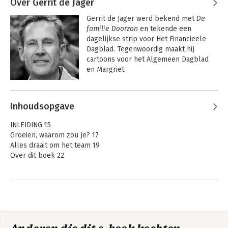
Over Gerrit de Jager
Gerrit de Jager werd bekend met 
De 
familie Doorzon
 en tekende een 
dagelijkse strip voor Het Financieele 
Dagblad. Tegenwoordig maakt hij 
cartoons voor het Algemeen Dagblad 
en Margriet.
Andere boeken door Gerrit de Jager
Inhoudsopgave
Scale-ups & downs
INLEIDING 15
Groeien, waarom zou je? 17
Alles draait om het team 19
Over dit boek 22
Bekijk alle boeken
OP EEN INSPIRERENDE MANIER GROEIEN, HOE DOE JE DAT? 25
Elke fase van groei vraagt ander leiderschap 26
Een vat vol tegenstrijdig ogende aansturing en ontwikkeling: de
scale-updynamiek 27
Wat je nodig hebt voor een geweldige employee journey
verandert per groeifase 29