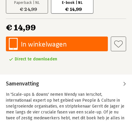
Paperback | NL
E-book | NL
€ 24,99
€ 14,99
€ 14,99
In winkelwagen
Direct te downloaden
Samenvatting
In 'Scale-ups & downs' nemen Wendy van Ierschot,
internationaal expert op het gebied van People & Culture in
snelgroeiende organisaties, en striptekenaar Gerrit de Jager je
mee langs de vier cruciale fasen van een scale-up. Of je nu
twee of zestig medewerkers hebt, met dit boek heb je alles in
handen om succesvol én met een beetje humor te groeien.
Een snelgroeiend bedrijf aansturen is niet zo eenvoudig als het