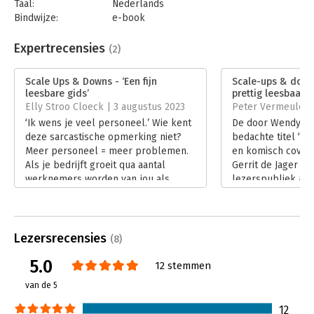
Taal:
Nederlands
Bindwijze:
e-book
Beveiliging:
watermerk
Bestandsformaat:
epub
Expertrecensies
(2)
Aantal pagina's:
172
Uitgever:
Business Contact
Scale Ups & Downs - ‘Een fijn
Scale-ups & downs
Druk:
1
leesbare gids’
prettig leesbaar’
Verschijningsdatum:
17-2-2023
Elly Stroo Cloeck | 3 augustus 2023
Peter Vermeulen 
‘Ik wens je veel personeel.’ Wie kent
De door Wendy van
Hoofdrubriek:
Ondernemen
deze sarcastische opmerking niet?
bedachte titel ‘S
Meer personeel = meer problemen.
en komisch cover
Als je bedrijft groeit qua aantal
Gerrit de Jager k
werknemers worden van jou als
lezerspubliek aan
oprichter of leider steeds andere
het boek openges
vaardigheden verwacht. ‘Scale-ups &
al nieuwsgierig, e
Downs’ van Wendy van Ierschot uit
glimlachen. Kenn
2023 zet ze bijzonder gestructureerd
humor is in mijn 
Lezersrecensies
(8)
op een rijtje.
En dat doen Wendy
5.0
Lees verder
Gerrit de Jager.
12 stemmen
Lees verder
van de 5
12