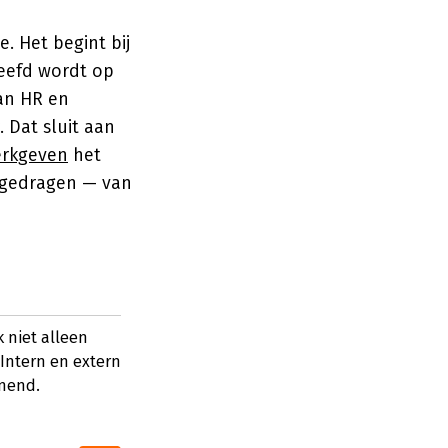
 Het begint bij
leefd wordt op
an HR en
 Dat sluit aan
erkgeven
het
 gedragen — van
 niet alleen
 Intern en extern
jnend.