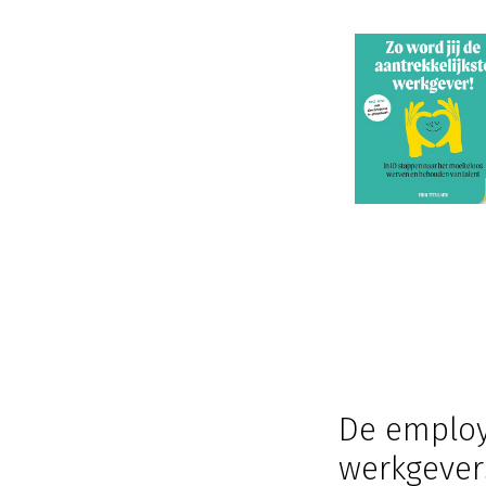
De employ
werkgeve