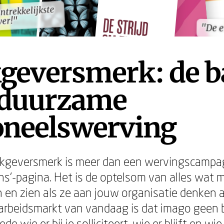
antrekkelijkste
antrekkelijkste
er!"
er!"
"De 
"De 
geversmerk: de b
 duurzame
oneelswerving
rkgeversmerk is meer dan een wervingscampa
ns'-pagina. Het is de optelsom van alles wat
n en zien als ze aan jouw organisatie denken a
arbeidsmarkt van vandaag is dat imago geen b
e wie er bij je solliciteert, wie er blijft en wie 