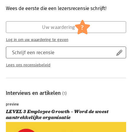
Druk:
1
Verschijningsdatum:
29-6-2022
Wees de eerste die een lezersrecensie schrijft!
Hoofdrubriek:
Personeelsmanagement
,
Verandermanagement
?
Uw waardering
Log in om uw waardering te geven
Schrijf een recensie
Lees ons recensiebeleid
Interviews en artikelen
(1)
preview
LEVEL 3 Employee Growth - Word de woest
aantrekkelijke organisatie