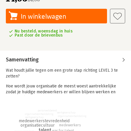
In winkelwagen
Nu besteld, woensdag in huis
Past door de brievenbus
Samenvatting
Wat houdt jullie tegen om een grote stap richting LEVEL 3 te
zetten?
Hoe wordt jouw organisatie de meest woest aantrekkelijke
zodat je huidige medewerkers er willen blijven werken en
nieuwe talenten in de rij staan om er te mogen werken. Je
huidige talenten vertrekken, nieuwe staan niet in de rij,
wervingskosten rijzen de pan uit, een grote vraag naar grotere
personeelsbeleid
werkgeverschap
organisatieontwikkeling
maatschappelijke relevantie en zomaar wat effecten waar veel
organisatieontwikkeling
werkgeverschap
medewerkerstevredenheid
organisaties mee te maken hebben.
organisatiecultuur
medewerkers
talent
war for talent