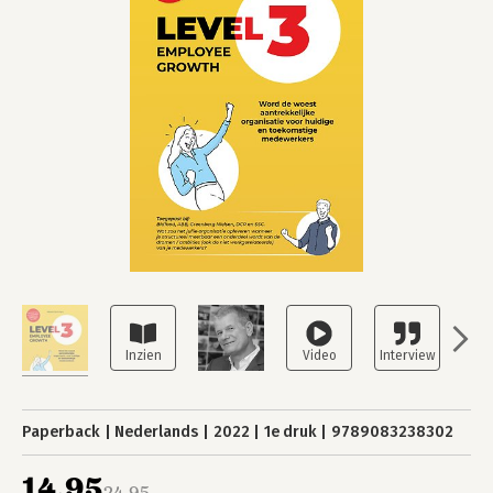
Paperback
Nederlands
2022
1e druk
9789083238302
14,95
24,95