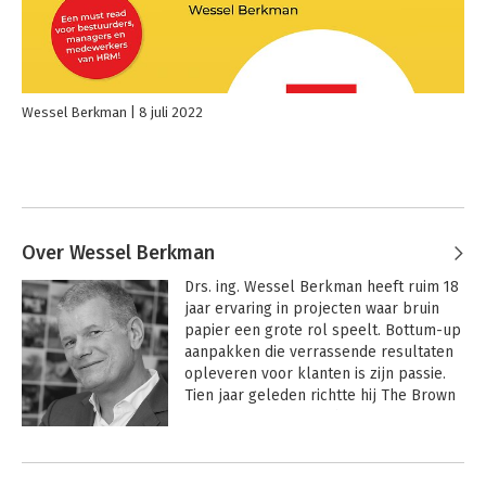
Wessel Berkman
8 juli 2022
Over Wessel Berkman
Drs. ing. Wessel Berkman heeft ruim 18 
jaar ervaring in projecten waar bruin 
papier een grote rol speelt. Bottum-up 
aanpakken die verrassende resultaten 
opleveren voor klanten is zijn passie. 
Tien jaar geleden richtte hij The Brown 
Paper Company op. The Brown paper 
Company laat zich graag afrekenen op 
Andere boeken door Wessel
de behaalde duurzame resultaten in de 
Berkman
door haar begeleide projecten. Naast 