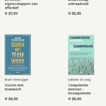
eigenschappen van
ontraadseld
effectief
leiderschap
€ 27,50
€ 32,95
Bram Verbruggen
Jobbeke de Jong
Scoren met
Competente
teamwork
mensen -
Incompetente
teams
€ 26,95
€ 28,95