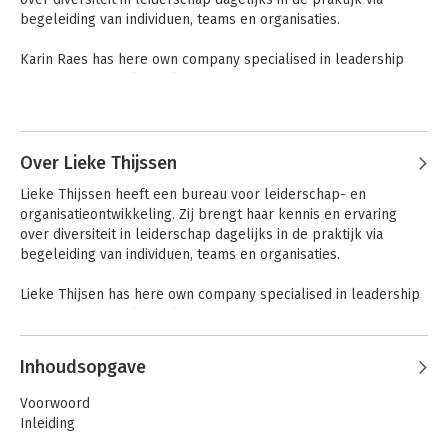
begeleiding van individuen, teams en organisaties.

Karin Raes has here own company specialised in leadership 
and organizational development. Every day, she puts here 
knowledge of and experience with diversity in leadership into 
Andere boeken door Karin Raes
practice, by coaching individuals, teams and organizations.

The English website is 
http://www.makingittotheboard.com
Over Lieke Thijssen
Lieke Thijssen heeft een bureau voor leiderschap- en 
Karin Raes heeft een website op 
http://opkarakternaardetop.nl
organisatieontwikkeling. Zij brengt haar kennis en ervaring 
over diversiteit in leiderschap dagelijks in de praktijk via 
begeleiding van individuen, teams en organisaties.

Lieke Thijsen has here own company specialised in leadership 
and organizational development. Every day, she puts here 
knowledge of and experience with diversity in leadership into 
Andere boeken door Lieke Thijssen
practice, by coaching individuals, teams and organizations.

Inhoudsopgave
Op karakter naar
de top!
The English website is 
http://www.makingittotheboard.com/
Voorwoord
Inleiding