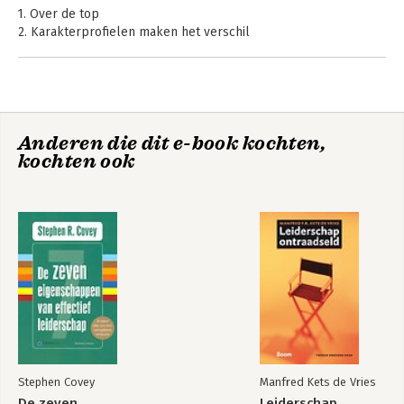
1. Over de top
Bekijk alle boeken
2. Karakterprofielen maken het verschil
3. De kracht van het systeem
4. De invloed van overdrachtsrelaties
5. Succesvolle diversiteitsontwikkeling
Epiloog
Anderen die dit e-book kochten,
Nawoord
Op karakter naar
kochten ook
Over de auteurs
de top!
Literatuur
Lijst van geinterviewden
Lijst van organisaties
Bekijk alle boeken
Stephen Covey
Manfred Kets de Vries
De zeven
Leiderschap