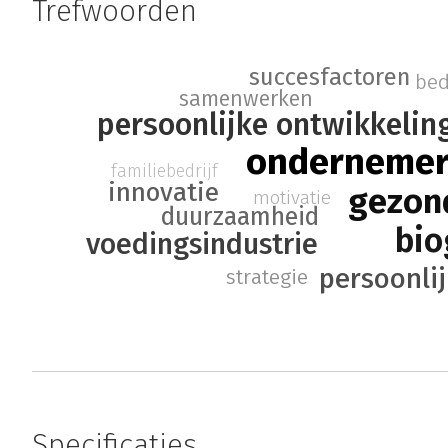
Trefwoorden
succesfactoren
bed
samenwerken
persoonlijke ontwikkelin
ondernemer
familiebedrijf
innovatie
gezon
motivatie
duurzaamheid
bio
voedingsindustrie
persoonlij
strategie
Specificaties