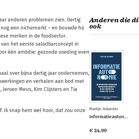
Anderen die di
aar anderen problemen zien. Dertig
ook
en nog een nichemarkt – en bouwde hij
ese merken in de foodsector.
 van het eerste saladbarconcept in
oor één ambitie: gezonde voeding even
haal over bijna dertig jaar ondernemen,
enwerkingen en verhalen aan bod met
Jeroen Meus, Kim Clijsters en Tia
Martijn Aslander
jf. Ik snap hem wel hoor, dat zou onze
Informatieautonomie
€ 24,99