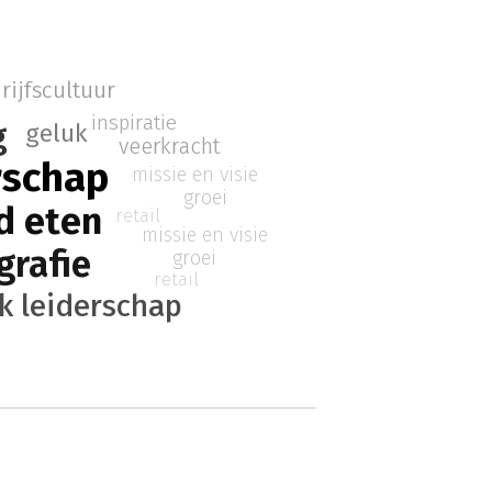
rijfscultuur
inspiratie
g
geluk
veerkracht
schap
missie en visie
groei
d eten
retail
missie en visie
grafie
groei
retail
k leiderschap