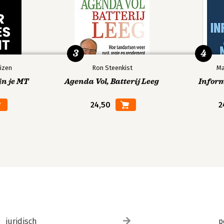
3
4
izen
Ron Steenkist
Ma
in je MT
Agenda Vol, Batterij Leeg
Infor
24,50
2
juridisch
p