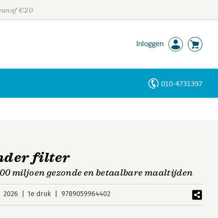
 vanaf €20
Inloggen
010-4731397
Personen
Trefwoorden
der filter
00 miljoen gezonde en betaalbare maaltijden
2026
1e druk
9789059964402