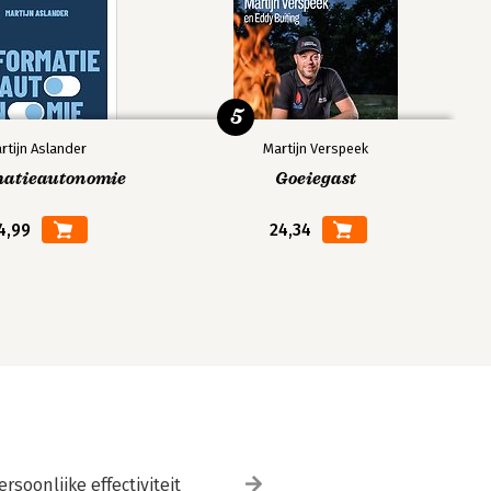
5
rtijn Aslander
Martijn Verspeek
matieautonomie
Goeiegast
4,99
24,34
ersoonlijke effectiviteit