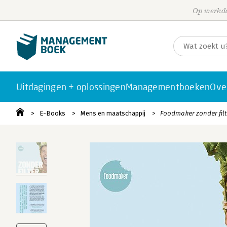
Op werkda
Uitdagingen + oplossingen
Managementboeken
Ove
E-Books
Mens en maatschappij
Foodmaker zonder filt