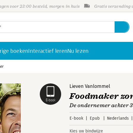
gen voor 23:00 besteld, morgen in huis
Gratis verzending
rige boeken
Interactief leren
Nu lezen
er
Lieven Vanlommel
Foodmaker zon
E-book
De ondernemer achter 3
E-book
Epub
Nederlands
Kies uw bindwijze