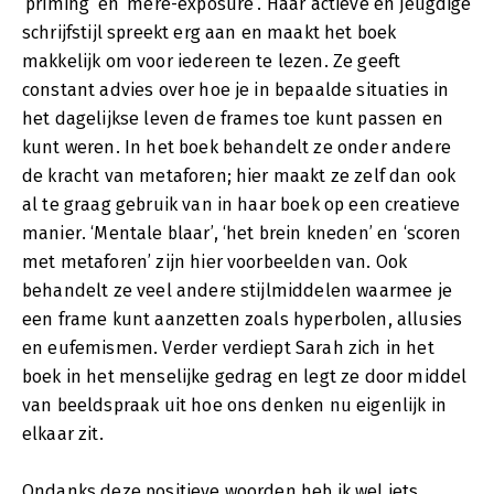
‘priming’ en ‘mere-exposure’. Haar actieve en jeugdige
schrijfstijl spreekt erg aan en maakt het boek
makkelijk om voor iedereen te lezen. Ze geeft
constant advies over hoe je in bepaalde situaties in
het dagelijkse leven de frames toe kunt passen en
kunt weren. In het boek behandelt ze onder andere
de kracht van metaforen; hier maakt ze zelf dan ook
al te graag gebruik van in haar boek op een creatieve
manier. ‘Mentale blaar’, ‘het brein kneden’ en ‘scoren
met metaforen’ zijn hier voorbeelden van. Ook
behandelt ze veel andere stijlmiddelen waarmee je
een frame kunt aanzetten zoals hyperbolen, allusies
en eufemismen. Verder verdiept Sarah zich in het
boek in het menselijke gedrag en legt ze door middel
van beeldspraak uit hoe ons denken nu eigenlijk in
elkaar zit.
Ondanks deze positieve woorden heb ik wel iets