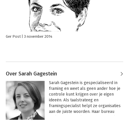
Ger Post
3 november 2014
Over Sarah Gagestein
Sarah Gagestein is gespecialiseerd in 
framing en weet als geen ander hoe je 
controle kunt krijgen over je eigen 
ideeën. Als taalstrateeg en 
framingspecialist helpt ze organisaties 
aan de juiste woorden. Haar bureau 
Taalstrategie analyseert, beoordeelt en 
bedenkt frames voor organisaties met 
idealen.
