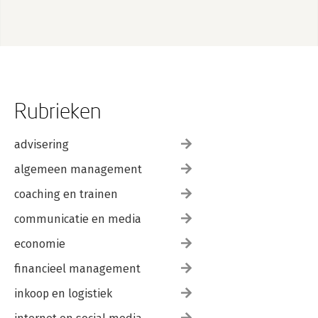
Regel 3: een zwarte lijst leert je foute woorden snel af
Regel 4: wees consistent en houd vol
Regel 5: heb lol in het spel van framen
Checklist framing
Dankwoord
Bronnen
Rubrieken
advisering
algemeen management
coaching en trainen
communicatie en media
economie
financieel management
inkoop en logistiek