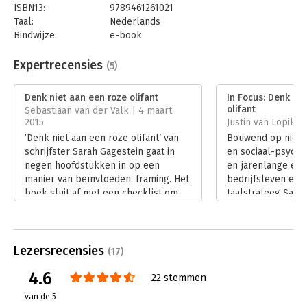
ISBN13:
9789461261021
Taal:
Nederlands
Bindwijze:
e-book
Beveiliging:
watermerk
Bestandsformaat:
epub
Expertrecensies
(5)
Aantal pagina's:
124
Uitgever:
Uitgeverij Haystack
Denk niet aan een roze olifant
In Focus: Denk ni
Druk:
1
olifant
Sebastiaan van der Valk | 4 maart
Verschijningsdatum:
30-5-2014
2015
Justin van Lopik | 
‘Denk niet aan een roze olifant’ van
Bouwend op nieuw
Hoofdrubriek:
Persoonlijke effectiviteit
schrijfster Sarah Gagestein gaat in
en sociaal-psycho
negen hoofdstukken in op een
en jarenlange erva
manier van beïnvloeden: framing. Het
bedrijfsleven en d
boek sluit af met een checklist om
taalstrateeg Sara
optimaal te kunnen framen. Het telt
niet aan een rose 
182 bladzijden en leest makkelijk
werkt. Maar wat v
weg.
ervan?
Lees verder
Lees verder
Lezersrecensies
(17)
4.6
22 stemmen
van de 5