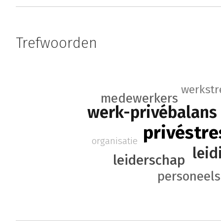
Trefwoorden
werkstr
medewerkers
werk-privébalans
privéstre
organisatie
lei
leiderschap
personeel