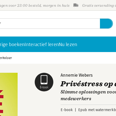
gen voor 23:00 besteld, morgen in huis
Gratis verzending
rige boeken
Interactief leren
Nu lezen
erkvloer
Annemie Webers
Privéstress op
E-book
Slimme oplossingen voo
medewerkers
E-book
Epub met watermerkbe