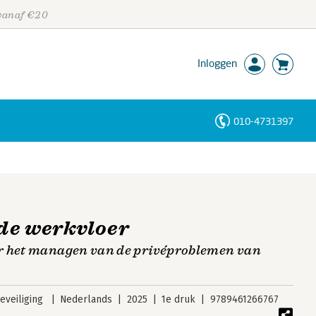
 vanaf €20
Inloggen
010-4731397
Personen
Trefwoorden
 de werkvloer
r het managen van de privéproblemen van
veiliging
Nederlands
2025
1e druk
9789461266767