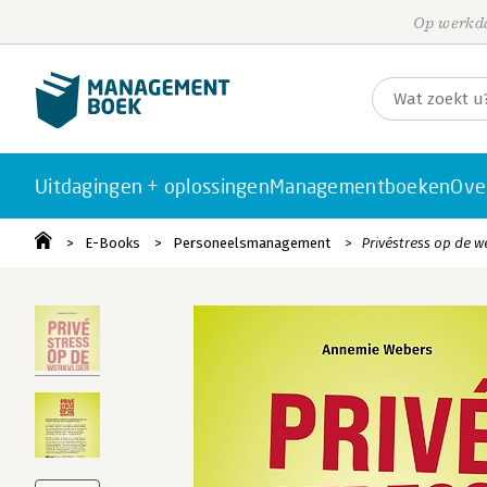
Op werkda
Uitdagingen + oplossingen
Managementboeken
Ove
E-Books
Personeelsmanagement
Privéstress op de w