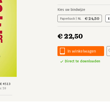
Kies uw bindwijze
€ 24,50
Paperback | NL
E
€ 22,50
In winkelwagen
Direct te downloaden
IE 4513
e: 59