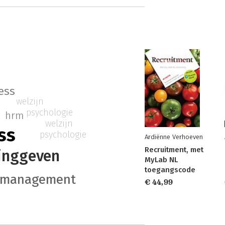
ess
welzijn
psychologie
hrm
welzijn
ss
psychologie
Ardiënne Verhoeven
Recruitment, met
dinggeven
MyLab NL
toegangscode
smanagement
€ 44,99