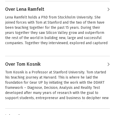
Kjellberg
Over Lena Ramfelt
Lena Ramfelt holds a PhD from Stockholm University. She 
joined forces with Tom at Stanford and the two of them have 
been teaching together for the past 15 years. During their 
years together they saw Silicon Valley grow and outperform 
the rest of the world in building new, large and successful 
companies. Together they interviewed, explored and captured 
information on these growing companies. The newfound insight 
was mixed with exiting knowledge and taught to students. Lena 
Andere boeken door Lena Ramfelt
now spilts her time between consulting and tuition.
Over Tom Kosnik
Gear Up: Test Your
Tom Kosnik is a Professor at Stanford University. Tom started 
Business Model
Potential and Plan
his teaching journey at Harvard. This is where he laid the 
Your Path to
foundation for Gear UP by initiating the work with the DDART 
Success
framework – Diagnose, Decision, Analysis and Reality Test 
developed after many years of research with the goal to 
support students, entrepreneur and business to decipher new 
Bekijk alle boeken
and exciting business opportunities. Tom speaks at events 
around the world including USA, Mexico, China, Chile and 
Andere boeken door Tom Kosnik
Singapore.