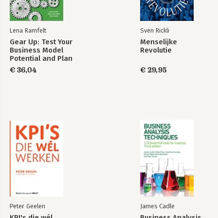
Lena Ramfelt
Sven Rickli
Gear Up: Test Your
Menselijke
Business Model
Revolutie
Potential and Plan
Your Path to
€ 36,04
€ 29,95
Success
Peter Geelen
James Cadle
KPI's die wél
Business Analysis