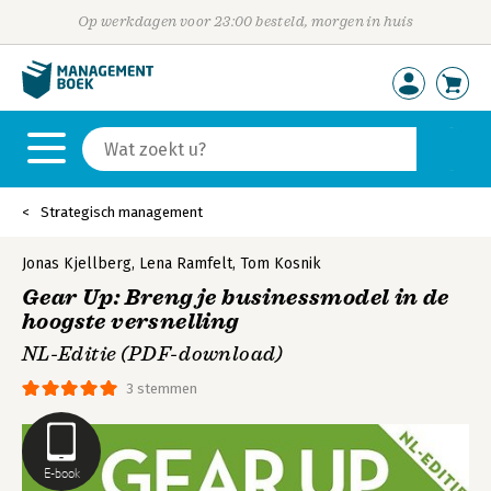
Op werkdagen voor 23:00 besteld, morgen in huis
Strategisch management
Jonas Kjellberg
,
Lena Ramfelt
,
Tom Kosnik
Gear Up: Breng je businessmodel in de
hoogste versnelling
NL-Editie (PDF-download)
3 stemmen
E-book