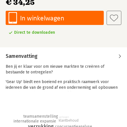
€ 34,25
In winkelwagen
Direct te downloaden
Samenvatting
Ben jij er klaar voor om nieuwe markten te creëren of
bestaande te ontregelen?
'Gear Up' biedt een boeiend en praktisch raamwerk voor
iedereen die van de grond af een onderneming wil opbouwen
of een bestaande onderneming wil laten groeien. De auteurs
introduceren een revolutionair en wetenschappelijk
onderbouwd 9-stappenmodel dat de lezer handvatten biedt
om zijn ideeën tot leven te brengen en om te zetten in een
onderneming boordevol potentieel.
teamsamenstelling
verkopen
klantbehoud
internationale expansie
Je leert welke ideeën je tijd en moeite waard zijn en hoe je
verrukking
concurrentieanalyse