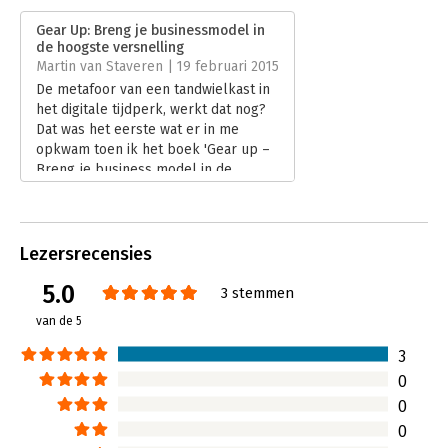
Uitgever:
Boom
Gear Up: Breng je businessmodel in
Druk:
1
de hoogste versnelling
Verschijningsdatum:
5-11-2014
Martin van Staveren | 19 februari 2015
De metafoor van een tandwielkast in
Hoofdrubriek:
Strategisch management
het digitale tijdperk, werkt dat nog?
Dat was het eerste wat er in me
opkwam toen ik het boek 'Gear up –
Breng je business model in de
hoogste versnelling' in handen kreeg.
Lees verder
Lezersrecensies
5.0
3 stemmen
van de 5
3
0
0
0