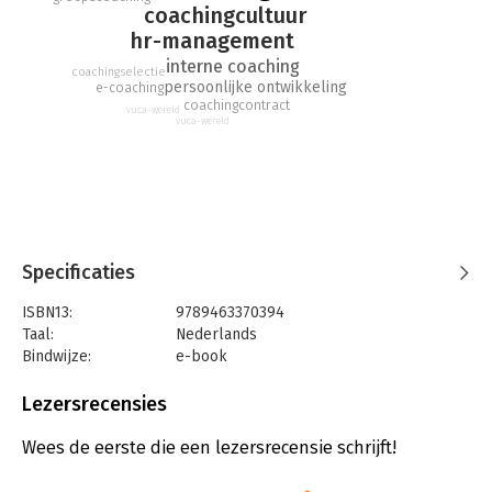
coachingcultuur
praktische houvast wenst voor het opzetten van een
coachingbeleid.
hr-management
interne coaching
coachingselectie
persoonlijke ontwikkeling
e-coaching
coachingcontract
vuca-wereld
vuca-wereld
Specificaties
ISBN13:
9789463370394
Taal:
Nederlands
Bindwijze:
e-book
Beveiliging:
watermerk
Bestandsformaat:
epub
Lezersrecensies
Aantal pagina's:
113
Uitgever:
Pelckmans
Wees de eerste die een lezersrecensie schrijft!
Druk:
1
Verschijningsdatum:
12-10-2016