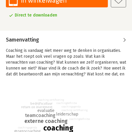
In winkelwagen
Direct te downloaden
Samenvatting
Coaching is vandaag niet meer weg te denken in organisaties.
Maar het roept ook veel vragen op zoals: Wat kan ik
verwachten van coaching? Wat kunnen we zelf organiseren, wat
kunnen we niet? Waar vind ik de coach die ik zoek? Hoe weet ik
dat dit beantwoordt aan mijn verwachting? Wat kost me dat, en
wat levert het op? Hoe evalueer ik een coachingtraject?
Dit boek biedt antwoord op deze vragen en heldere kaders,
geformuleerd vanuit de praktijk, en aangevuld met
coaching certificering
beschikbaar wetenschappelijk onderzoek. De auteur licht ook
bedrijfscultuur
coachingdefinitie
een tipje van de sluier over de evolutie van coaching in de
return on investment
coachingagenda
evaluatie
coaching certificering
toekomst.
leiderschap
teamcoaching
coachingdefinitie
externe coaching
'Beter samenwerken met coaches' is bestemd voor de CEO, de
coaching
coachingagenda
hr-manager, en de bedrijfsleider of manager die een
groepscoaching