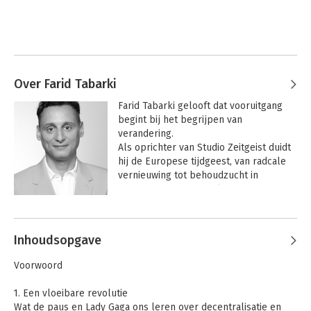
Over Farid Tabarki
Farid Tabarki gelooft dat vooruitgang 
begint bij het begrijpen van 
verandering.

Als oprichter van Studio Zeitgeist duidt 
hij de Europese tijdgeest, van radcale 
vernieuwing tot behoudzucht in 
vermomming. Zijn boek 
Het einde van 
het midden - Wat een maatschappij 
Andere boeken door Farid Tabarki
van extremen betekent voor mens, 
bedrijf en politiek 
bleek geen 
Inhoudsopgave
voorspelling maar een diagnose die 
met de jaren scherper werd. 

Voorwoord
Farid was columnist voor Het Financiële 
Dagblad, presenteerde programma's 
1. Een vloeibare revolutie
als MTV Coolpolitics en Durf te denken: 
Wat de paus en Lady Gaga ons leren over decentralisatie en