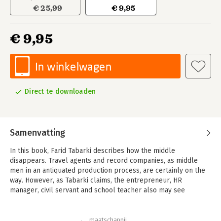
€ 25,99
€ 9,95
€ 9,95
In winkelwagen
Direct te downloaden
Samenvatting
In this book, Farid Tabarki describes how the middle
disappears. Travel agents and record companies, as middle
men in an antiquated production process, are certainly on the
way. However, as Tabarki claims, the entrepreneur, HR
manager, civil servant and school teacher also may see
themselves falling into oblivion.
In his book, Farid describes three megatrends that bring about
maatschappij