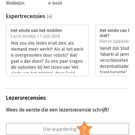
Bindwijze:
e-book
Beveiliging:
watermerk
Bestandsformaat:
epub
Expertrecensies
(4)
Aantal pagina's:
224
Uitgever:
Warden Press
Het einde van het midden
Het einde van het
Druk:
1
niet?
Carla Verwijs | 1 juni 2016
Verschijningsdatum:
11-3-2017
Pierre Spaninks |
Hoe zou ons leven eruit zien, als
Vanuit zijn Studio 
niemand meer werkt? Als al het werk
Hoofdrubriek:
Mens en maatschappij
Tabarki al jaren 
is overgenomen door robots? Wat
verschijnselen als
gaat u dan doen? Zo een paar vragen
decentralisatie’ en
die opkomen bij het lezen van ‘Het
transparantie’. In
einde van het midden’, door Farid
midden focust hij
Tabarki. Een technologische
daarvan voor mens
ontwikkeling die aan het doorzetten
overheid. Het ond
is, met grote sociale gevolgen. Het is
belangrijk, zeker
Lezersrecensies
een van de ontwikkelingen die
Het boek zou echt
Tabarki schetst in zijn blik op de
geweest bij meer
Wees de eerste die een lezersrecensie schrijft!
toekomst.
paradoxale ontwik
Lees verder
daarbij voordoen.
Lees verder
?
Uw waardering