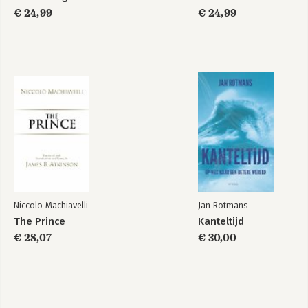
Over de auteur
€ 24,99
€ 24,99
Noten
Register
Bekijk alle boeken
Niccolo Machiavelli
Jan Rotmans
The Prince
Kanteltijd
€ 28,07
€ 30,00