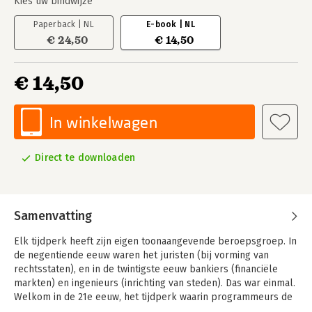
Kies uw bindwijze
Paperback | NL
E-book | NL
€ 24,50
€ 14,50
€ 14,50
In winkelwagen
Direct te downloaden
Samenvatting
Elk tijdperk heeft zijn eigen toonaangevende beroepsgroep. In
de negentiende eeuw waren het juristen (bij vorming van
rechtsstaten), en in de twintigste eeuw bankiers (financiële
markten) en ingenieurs (inrichting van steden). Das war einmal.
Welkom in de 21e eeuw, het tijdperk waarin programmeurs de
dienst uitmaken. De 'coders' zijn niet alleen de architecten van