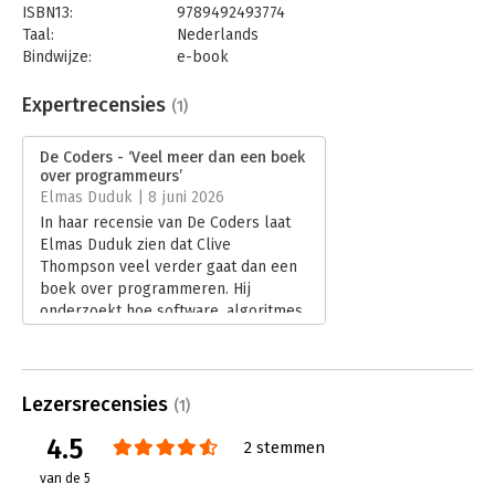
ISBN13:
9789492493774
Taal:
Nederlands
Bindwijze:
e-book
Beveiliging:
watermerk
Bestandsformaat:
epub
Expertrecensies
(1)
Aantal pagina's:
400
Uitgever:
Maven Publishing
De Coders - ‘Veel meer dan een boek
Druk:
1
over programmeurs’
Verschijningsdatum:
28-5-2019
Elmas Duduk | 8 juni 2026
In haar recensie van De Coders laat
Hoofdrubriek:
Internet en social media
Elmas Duduk zien dat Clive
Thompson veel verder gaat dan een
boek over programmeren. Hij
onderzoekt hoe software, algoritmes
en de cultuur van de techwereld
onze organisaties en samenleving
vormgeven. Daarmee biedt De Coders
een actuele en kritische blik op de
Lezersrecensies
(1)
invloed van technologie, macht en
4.5
menselijke keuzes.
2 stemmen
Lees verder
van de 5