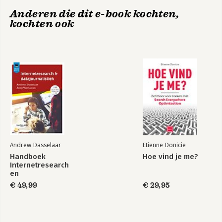
<10> Schaalgrootte, trollen en Big Tech 321
Anderen die dit e-book kochten,
<11> De softwarearbeider 361
De Coders
kochten ook
Woord van dank 397
Noten 400
Bekijk alle boeken
Andrew Dasselaar
Etienne Donicie
Handboek
Hoe vind je me?
Internetresearch
en
datajournalistiek
€ 49,99
€ 29,95