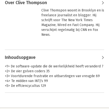
Over Clive Thompson
Clive Thomspon woont in Brooklyn en is 
freelance journalist en blogger. Hij 
schrijft voor The New York Times 
Magazine, Wired en Fast Company. Hij 
verschijnt regelmatig bij CNN en Fox 
News.
Andere boeken door Clive
Thompson
Inhoudsopgave
<1> De software-update die de werkelijkheid heeft veranderd 7
<2> De vier golven coders 35
<3> Voortdurende frustratie en uitbarstingen van vreugde 69
<4> Te midden van INTJ’s 99
<5> De effciencycultus 129
<6> 10X’ers, supersterren en de mythe van meritocratie 161
<7> De ENIAC-meisjes verdwijnen 199
<8> Hackers, crackers en vrijheidsstrijders 243
<9> Komkommers, Skynet en de opkomst van AI 281