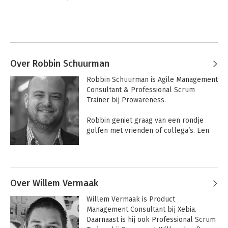
Over Robbin Schuurman
Robbin Schuurman is Agile Management 
Consultant & Professional Scrum 
Trainer bij Prowareness.

Robbin geniet graag van een rondje 
golfen met vrienden of collega’s. Een 
goede baanstrategie kiezen en achteraf 
lekker eten en drinken onder een goed 
Andere boeken door Robbin
gesprek, biedt altijd nieuwe inspiratie 
Schuurman
en ideeën. Ook wordt hij enorm 
geïnspireerd door 'The Profit' op RTL-Z. 
Over Willem Vermaak
Een programma dat bedrijven nieuw 
Willem Vermaak is Product 
leven laat inblazen door vrij 
Management Consultant bij Xebia. 
eenvoudige organisatie-aanpassingen.
Daarnaast is hij ook Professional Scrum 