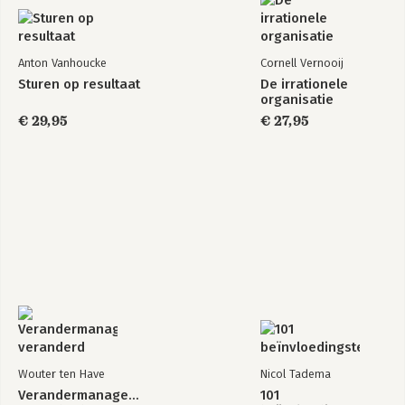
Afsluiting
Dankwoord
Anton Vanhoucke
Cornell Vernooij
Over de auteurs
Sturen op resultaat
De irrationele
Alle 50 tinten nee op een rijtje
organisatie
Jouw eigen nee’s
€ 29,95
€ 27,95
Lege stakeholder map
Stakeholder map voorbeeld
Verklarende woordenlijst
Wouter ten Have
Nicol Tadema
Verandermanagement
101