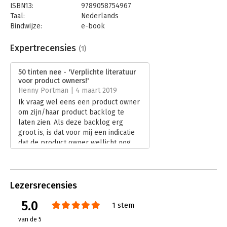
ISBN13:
9789058754967
Taal:
Nederlands
Bindwijze:
e-book
Beveiliging:
watermerk
Bestandsformaat:
epub
Expertrecensies
(1)
Aantal pagina's:
136
Uitgever:
Boom
50 tinten nee - 'Verplichte literatuur
Druk:
1
voor product owners!'
Verschijningsdatum:
19-2-2019
Henny Portman | 4 maart 2019
Ik vraag wel eens een product owner
Hoofdrubriek:
Algemeen management
om zijn/haar product backlog te
laten zien. Als deze backlog erg
groot is, is dat voor mij een indicatie
dat de product owner wellicht nog
moet groeien in vakvolwassenheid of
dat hij/zij te weinig mandaat heeft.
Lees verder
Lezersrecensies
5.0
1 stem
van de 5