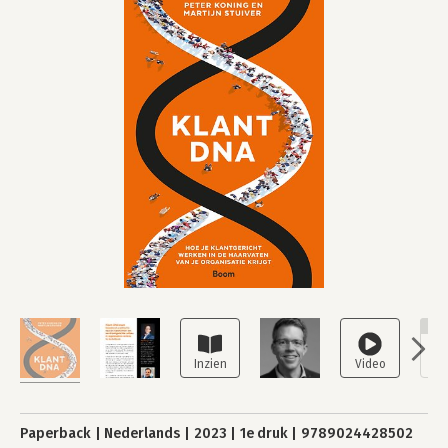
NI
Paperback
Nederlands
2023
1e druk
9789024428502