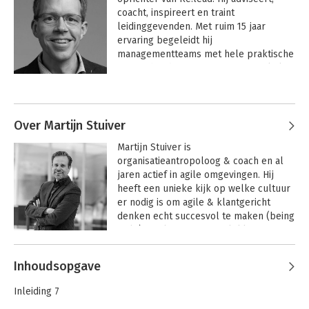
coacht, inspireert en traint 
leidinggevenden. Met ruim 15 jaar 
ervaring begeleidt hij 
managementteams met hele praktische 
tips en handvatten. Samen met enkele 
bedrijven heeft hij praktische tools 
Andere boeken door Peter Koning
ontwikkeld die door steeds meer 
bedrijven worden gebruikt.
Over Martijn Stuiver
Martijn Stuiver is 
organisatieantropoloog & coach en al 
jaren actief in agile omgevingen. Hij 
heeft een unieke kijk op welke cultuur 
er nodig is om agile & klantgericht 
denken echt succesvol te maken (being 
agile). Veel transities mislukken of 
blijven aan de oppervlakte hangen. 
Andere boeken door Martijn
Daarnaast komen ook andere 
Inhoudsopgave
Stuiver
cultuurtransities om de hoek kijken 
Toolkit voor agile
Klant-DNA
leiders
zoals naar DevOps, Engineering en 
Inleiding 7
bijvoorbeeld veiligheid of 