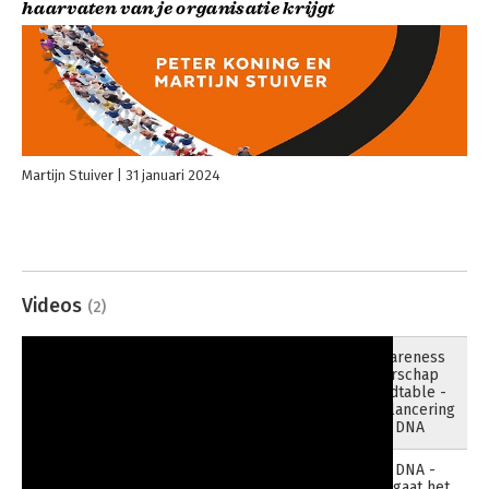
haarvaten van je organisatie krijgt
Martijn Stuiver
31 januari 2024
Videos
(2)
Prowareness
22-02-2024
Leiderschap
Roundtable -
boeklancering
Klant DNA
Klant DNA -
14-03-2024
Waar gaat het