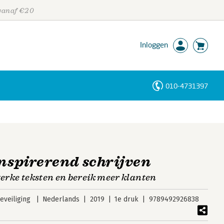
 vanaf €20
Inloggen
010-4731397
Personen
Trefwoorden
inspirerend schrijven
terke teksten en bereik meer klanten
veiliging
Nederlands
2019
1e druk
9789492926838