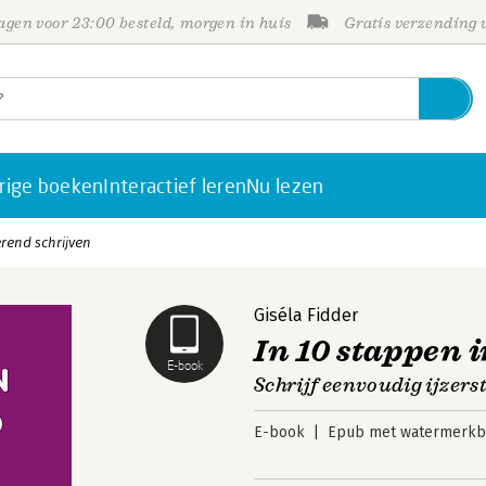
gen voor 23:00 besteld, morgen in huis
Gratis verzending
rige boeken
Interactief leren
Nu lezen
erend schrijven
Giséla Fidder
In 10 stappen 
E-book
Schrijf eenvoudig ijzers
E-book
Epub met watermerkbe