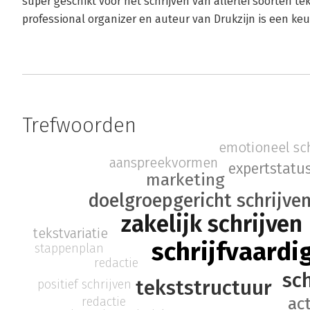
super geschikt voor het schrijven van allerlei soorten te
professional organizer en auteur van Drukzijn is een ke
Trefwoorden
emotioneel sch
aanspreekvormen
expertstatu
marketing
doelgroepgericht schrijve
zakelijk schrijven
tekstvariatie
schrijfvaardi
stappenplan
redactie
sch
tekststructuur
positief schrijven
act
redactie