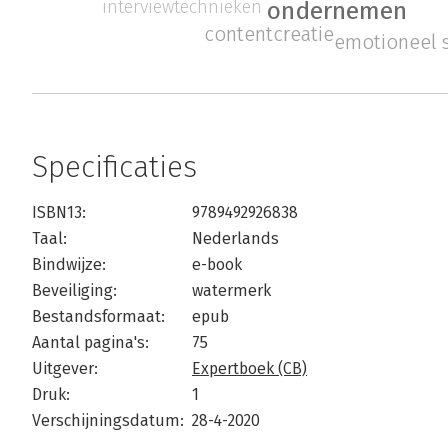
interviewtechnieken
ondernemen
contentcreatie
emotioneel s
Specificaties
ISBN13:
9789492926838
Taal:
Nederlands
Bindwijze:
e-book
Beveiliging:
watermerk
Bestandsformaat:
epub
Aantal pagina's:
75
Uitgever:
Expertboek (CB)
Druk:
1
Verschijningsdatum:
28-4-2020