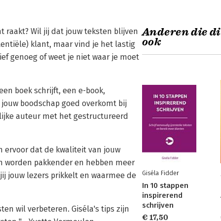
Anderen die di
t raakt? Wil jij dat jouw teksten blijven
ook
tiële) klant, maar vind je het lastig
tief genoeg of weet je niet waar je moet
u een boek schrijft, een e-book,
dat jouw boodschap goed overkomt bij
elijke auteur met het gestructureerd
 ervoor dat de kwaliteit van jouw
ksten worden pakkender en hebben meer
Giséla Fidder
 jij jouw lezers prikkelt en waarmee de
In 10 stappen
inspirerend
schrijven
n wil verbeteren. Giséla's tips zijn
€ 17,50