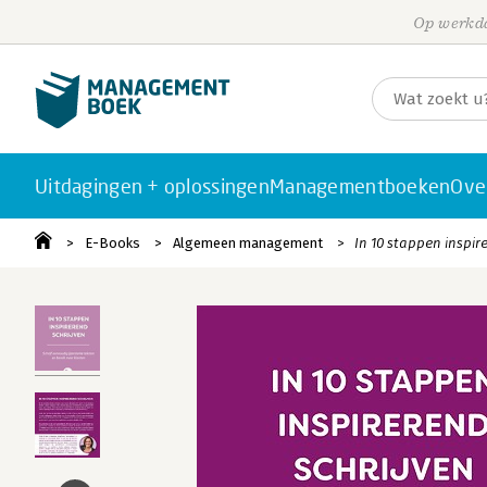
Op werkda
Uitdagingen + oplossingen
Managementboeken
Ove
E-Books
Algemeen management
In 10 stappen inspir