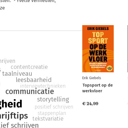
ksten." - Yvette Vermeulen,
uze
rijven
contentcreatie
s
taalniveau
Erik Giebels
leesbaarheid
n
Topsport op de
interviewtechnieken
communicatie
werkvloer
storytelling
gheid
€ 24,99
positief schrijven
stappenplan
rijftips
tekstvariatie
ief schrijven