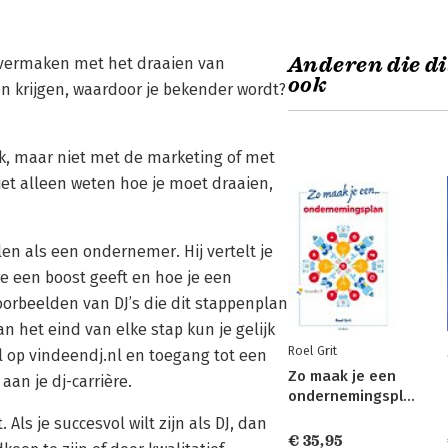
Anderen die di
e vermaken met het draaien van
ook
en krijgen, waardoor je bekender wordt?
ek, maar niet met de marketing of met
iet alleen weten hoe je moet draaien,
len als een ondernemer. Hij vertelt je
re een boost geeft en hoe je een
kvoorbeelden van DJ’s die dit stappenplan
 het eind van elke stap kun je gelijk
Roel Grit
iel op vindeendj.nl en toegang tot een
Zo maak je een
an je dj-carrière.
ondernemingsplan
Als je succesvol wilt zijn als DJ, dan
€ 35,95