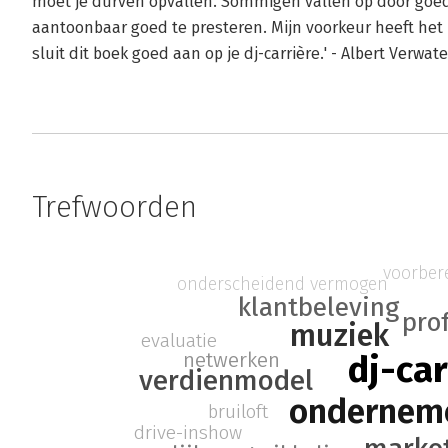
moet je durven opvallen. Sommigen vallen op door goedko
aantoonbaar goed te presteren. Mijn voorkeur heeft het la
sluit dit boek goed aan op je dj-carrière.' - Albert Verwa
Trefwoorden
voorber
onderscheidend vermogen
klantbeleving
pro
muziek
evaluatie
netwerken
dj-car
verdienmodel
ondernem
bruiloft
drive-inshow