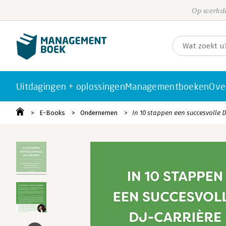
Op werkda
Uitdagingen + oplossingen
Managementboeken
Ove
E-Books
Ondernemen
In 10 stappen een succesvolle D