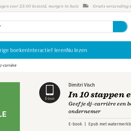
gen voor 23:00 besteld, morgen in huis
Gratis verzending
rige boeken
Interactief leren
Nu lezen
J-carrière
Dimitri Visch
In 10 stappen 
E-book
Geef je dj-carrière een b
ondernemer
E-book
Epub met watermerkbe