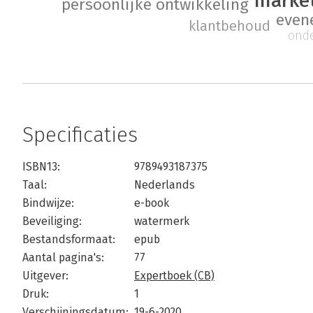
marke
persoonlijke ontwikkeling
even
klantbehoud
ond
Specificaties
ISBN13:
9789493187375
Taal:
Nederlands
Bindwijze:
e-book
Beveiliging:
watermerk
Bestandsformaat:
epub
Aantal pagina's:
77
Uitgever:
Expertboek (CB)
Druk:
1
Verschijningsdatum:
19-6-2020