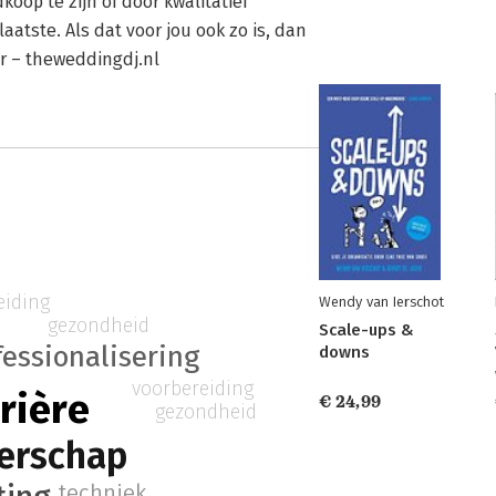
op te zijn of door kwalitatief
atste. Als dat voor jou ook zo is, dan
ter – theweddingdj.nl
eiding
Wendy van Ierschot
gezondheid
Scale-ups &
fessionalisering
downs
voorbereiding
rière
€ 24,99
gezondheid
erschap
techniek