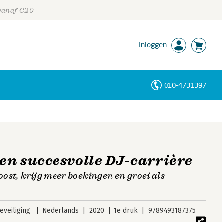
 vanaf €20
Inloggen
010-4731397
Personen
Trefwoorden
een succesvolle DJ-carrière
oost, krijg meer boekingen en groei als
veiliging
Nederlands
2020
1e druk
9789493187375