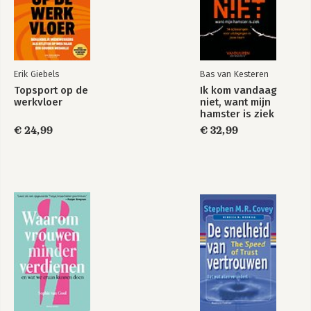
9. Geen angst om te verliezen
Bekijk alle boeken
Veiligheid
10. Als je doet wat je deed
Innovatie
11. Een eigen wereld, zonder afleiding
Erik Giebels
Bas van Kesteren
Focus
Topsport op de
Ik kom vandaag
12. Goed wordt goud
werkvloer
niet, want mijn
De laatste slag
hamster is ziek
€ 24,99
€ 32,99
Mijn flow-team
Literatuur