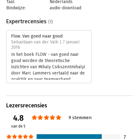
Taal:
Nederlands
Bindwijze:
audio-download
Beveiliging:
none
Bestandsformaat:
mp3
Expertrecensies
(1)
Uitgever:
Bookora
Druk:
1
Flow. Van goed naar goud
Verschijningsdatum:
2-2-2021
Sebastiaan van der Valk | 7 januari
2016
Hoofdrubriek:
Algemeen management
,
Coaching en
In het boek FLOW - van goed naar
trainen
goud worden de theoretische
inzichten van Mihaly Csikszentmihalyi
door Marc Lammers vertaald naar de
praktijk en naar teamverband.
Lees verder
Lezersrecensies
4.8
9 stemmen
van de 5
7