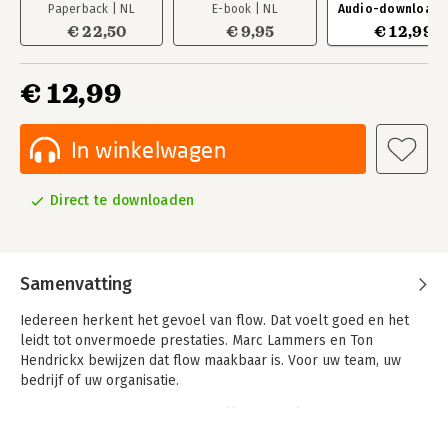
Paperback | NL
E-book | NL
Audio-download |
€ 22,50
€ 9,95
€ 12,99
€ 12,99
In winkelwagen
Direct te downloaden
Samenvatting
Iedereen herkent het gevoel van flow. Dat voelt goed en het
leidt tot onvermoede prestaties. Marc Lammers en Ton
Hendrickx bewijzen dat flow maakbaar is. Voor uw team, uw
bedrijf of uw organisatie.
Aan de hand van een flow-opstelling met elf eigenschappen
verklaren zij de groeiende kans om als team in een flow te