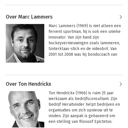
Over Marc Lammers
Marc Lammers (1969) is niet alleen een 
fervent sportman, hij is ook een unieke 
innovator. Van zijn hand zijn 
hockeyvernieuwingen zoals lammeren, 
Sinterklaas-stick en de videobril. Van 
2001 tot 2008 was hij bondscoach van 
het Nederlands dameshockeyelftal. 
Ondanks menige crisis won hij het 
Andere boeken door Marc Lammers
Europees Kampioenschap (2003), de 
Champoins Trophy (2004), het Europees 
Kampioenschap (2005), het 
Over Ton Hendrickx
Wereldkampioenschap (2006), de 
Ton Hendrickx (1966) is ruim 25 jaar 
Champions Trophy (2007) en uiteindelijk 
werkzaam als bedrijfsconsultant. Zijn 
de Olympische Spelen (2008).
bedrijf Heruitvinder helpt bedrijven en 
organisaties om zich opnieuw uit te 
vinden. Zijn aanpak is gebaseerd om 
een stelling van filosoof Epictetus: 
'Iedereen wist dat het niet kon. Totdat 