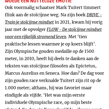
WOEDE EEN NUTTELOZE EMOTIE
Ook voormalig schaatser Mark Tuitert timmert
flink aan de stoïcijnse weg. Na zijn boek
DRIVE
-
T
rain je stoïcijnse mindset
in 2021, kwam hij vorig
jaar met de opvolger
FLOW - D
e stoïcijnse mindset
voor een rijkelijk stromend leven
. Met ‘tien
praktische lessen waarmee je op koers blijft’.
Zijn Olympische gouden medaille op de 1500
meter, in 2010, heeft hij deels te danken aan de
teksten van stoïcijnse filosofen als Epictetus,
Marcus Aurelius en Seneca. Hoe dan? De dag voor
zijn gouden race verknalde Tuitert zijn rit op de
1.000 meter; althans, hij was favoriet maar
eindigde als vijfde. ‘Het was mijn eerste
individuele Olympische race, op mijn beste