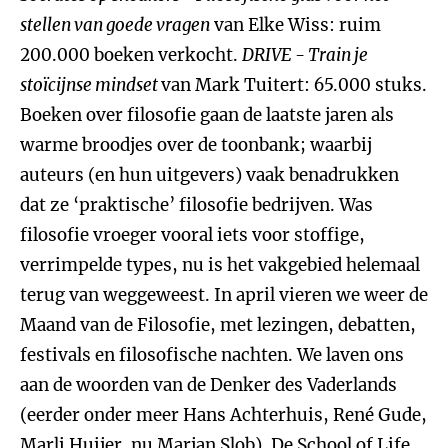
stellen van goede vragen
van Elke Wiss: ruim
200.000 boeken verkocht.
DRIVE
-
T
rain je
stoïcijnse mindset
van Mark Tuitert: 65.000 stuks.
Boeken over filosofie gaan de laatste jaren als
warme broodjes over de toonbank; waarbij
auteurs (en hun uitgevers) vaak benadrukken
dat ze ‘praktische’ filosofie bedrijven. Was
filosofie vroeger vooral iets voor stoffige,
verrimpelde types, nu is het vakgebied helemaal
terug van weggeweest. In april vieren we weer de
Maand van de Filosofie, met lezingen, debatten,
festivals en filosofische nachten. We laven ons
aan de woorden van de Denker des Vaderlands
(eerder onder meer Hans Achterhuis, René Gude,
Marli Huijer, nu Marjan Slob). De School of Life,