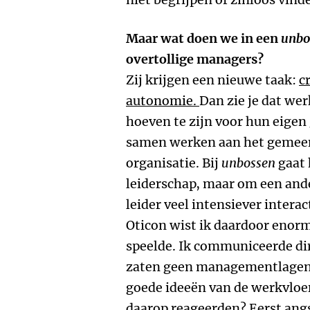
Maar wat doen we in een
unbo
overtollige managers?
Zij krijgen een nieuwe taak:
c
autonomie.
Dan zie je dat we
hoeven te zijn voor hun eigen
samen werken aan het gemeen
organisatie. Bij
unbossen
gaat 
leiderschap, maar om een ande
leider veel intensiever intera
Oticon wist ik daardoor enor
speelde. Ik communiceerde di
zaten geen managementlagen t
goede ideeën van de werkvloe
daarop reageerden? Eerst angs