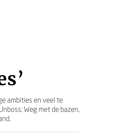
es’
e ambities en veel te
 Unboss: Weg met de bazen,
and.