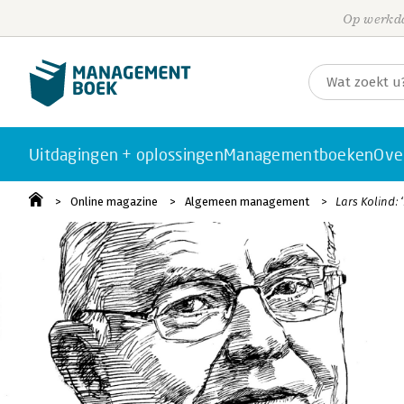
Op werkda
Uitdagingen + oplossingen
Managementboeken
Ove
Online magazine
Algemeen management
Lars Kolind: