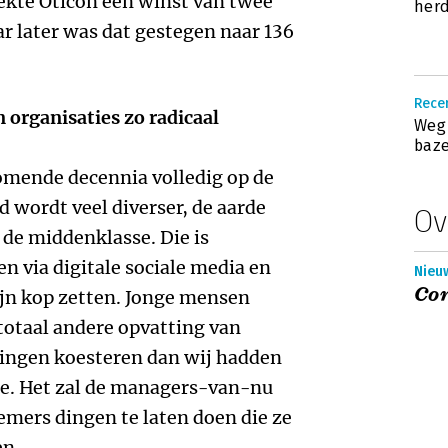
ekte Oticon een winst van twee
herd
ar later was dat gestegen naar 136
Recen
 organisaties zo radicaal
Weg 
baz
omende decennia volledig op de
 wordt veel diverser, de aarde
Ov
 de middenklasse. Die is
n via digitale sociale media en
Nieu
Cor
zijn kop zetten. Jonge mensen
 totaal andere opvatting van
ngen koesteren dan wij hadden
re. Het zal de managers-van-nu
mers dingen te laten doen die ze
en.