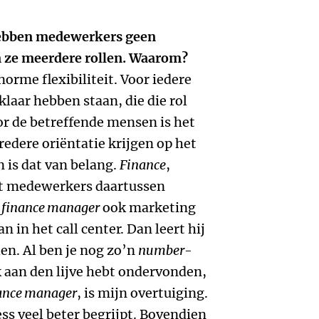
hebben medewerkers geen
n ze meerdere rollen. Waarom?
norme flexibiliteit. Voor iedere
laar hebben staan, die die rol
r de betreffende mensen is het
redere oriëntatie krijgen op het
n is dat van belang.
Finance
,
at medewerkers daartussen
e
finance manager
ook marketing
 in het call center. Dan leert hij
len. Al ben je nog zo’n
number-
k aan den lijve hebt ondervonden,
ance manager
, is mijn overtuiging.
s veel beter begrijpt. Bovendien