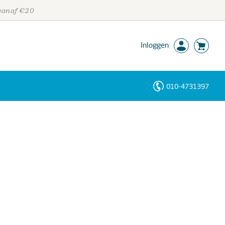
 vanaf €20
Inloggen
010-4731397
Personen
Trefwoorden