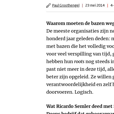
Paul Groothengel
|
23 mei 2014
|
4-
Waarom moeten de bazen we
De meeste organisaties zijn n
honderd jaar geleden deden:
met bazen die het volledig vo
voor veel verspilling van tijd,
hebben hun
roots
nog steeds i
past niet meer in deze tijd, 
beter zijn opgeleid. Ze willen
verantwoordelijkheid en zelf
doorvoeren. Logisch.
Wat Ricardo Semler deed met 
Deens bedrijf dat gehoorapp