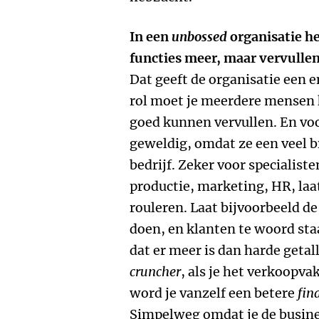
In een
unbossed
organisatie 
functies meer, maar vervulle
Dat geeft de organisatie een e
rol moet je meerdere mensen k
goed kunnen vervullen. En voo
geweldig, omdat ze een veel b
bedrijf. Zeker voor specialiste
productie, marketing, HR, la
rouleren. Laat bijvoorbeeld d
doen, en klanten te woord staan
dat er meer is dan harde getal
cruncher
, als je het verkoopva
word je vanzelf een betere
fin
Simpelweg omdat je de busines