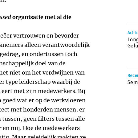
ssed
organisatie met al die
Achte
reëer vertrouwen en bevorder
Long
rknemers alleen verantwoordelijk
Gel
 gedrag, en ondertussen toch
schappelijk doel van de
het niet om het verdwijnen van
Recen
r type leiderschap waarbij de
Semc
cteert met zijn medewerkers. Bij
m goed wat er op de werkvloeren
rect met honderden mensen, er
ussen, geen filters tussen alle
r en mij. Hoe de medewerkers
tig. Maar geleidelijk raakten ze