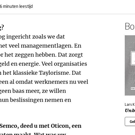
6 minuten leestijd
Boe
g?
og ingericht zoals we dat
 met veel managementlagen. En
or het zeggen hebben. Dat zorgt
 geld en energie. Veel organisaties
n het klassieke Taylorisme. Dat
alleen al omdat werknemers nu veel
 geen baas meer, ze willen
 hun beslissingen nemen en
Lars K
Unb
Ge
Semco, deed u met Oticon, een
araten maakt. Wat was uw