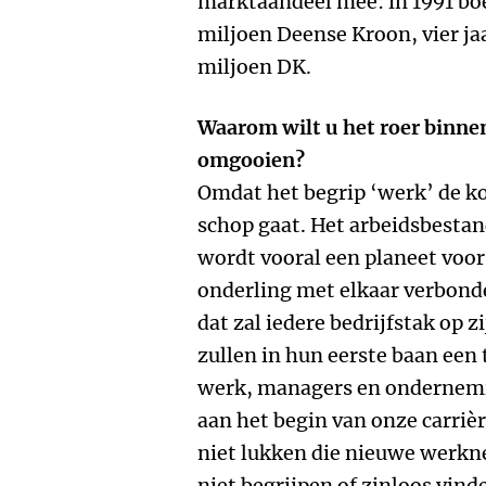
marktaandeel mee: in 1991 bo
miljoen Deense Kroon, vier ja
miljoen DK.
Waarom wilt u het roer binnen
omgooien?
Omdat het begrip ‘werk’ de k
schop gaat. Het arbeidsbestand
wordt vooral een planeet voor
onderling met elkaar verbonde
dat zal iedere bedrijfstak op 
zullen in hun eerste baan een
werk, managers en ondernemi
aan het begin van onze carriè
niet lukken die nieuwe werkne
niet begrijpen of zinloos vind