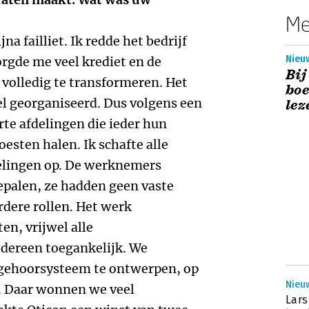
Me
na failliet. Ik redde het bedrijf
Nieuw
orgde me veel krediet en de
Bij
r volledig te transformeren. Het
boe
eel georganiseerd. Dus volgens een
lez
rte afdelingen die ieder hun
esten halen. Ik schafte alle
fdelingen op. De werknemers
palen, ze hadden geen vaste
dere rollen. Het werk
en, vrijwel alle
edereen toegankelijk. We
 gehoorsysteem te ontwerpen, op
Nieuw
e. Daar wonnen we veel
Lars