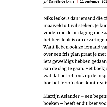
Daniëlle de Jonge
|
11 september 20
Niks leukers dan iemand die z
maaiveld uit wil steken. Je k
vinden die de uitdaging mee a
het heel leuk is om ervaringen
Want ik ben ook zo iemand van
over een fris plan praat je me
iets geweldigs hebben gedaan 
aan de slag te gaan. Het boek
wat dat betreft ook op de insp
hoe het je zo’n doel kunt reali
Martijn Aslander
– een begena
boeken – heeft er dit keer vo