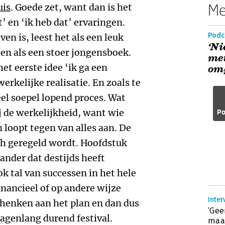
Me
uis
. Goede zet, want dan is het
t’ en ‘ik heb dat’ ervaringen.
Podc
n is, leest het als een leuk
‘Ni
n als een stoer jongensboek.
me
et eerste idee ‘ik ga een
om
rkelijke realisatie. En zoals te
eel soepel lopend proces. Wat
 de werkelijkheid, want wie
Po
 loopt tegen van alles aan. De
och geregeld wordt. Hoofdstuk
ander dat destijds heeft
ok tal van successen in het hele
nancieel of op andere wijze
Inter
chenken aan het plan en dan dus
‘Gee
dagenlang durend festival.
maar