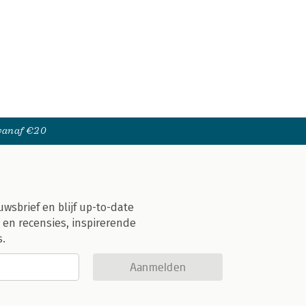
 vanaf €20
uwsbrief en blijf up-to-date
 en recensies, inspirerende
s.
Aanmelden