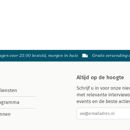
gen voor 23:00 besteld, morgen in huis
Gratis verzending
Altijd op de hoogte
Schrijf u in voor onze nie
diensten
met relevante interviews
events en de beste actie
rogramma
nnen