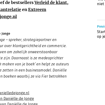
eef de bestsellers
Verleid de klant
,
niet
ntrelatie
en
Extreem
jonge.nl
Previ
Star
e Jonge
op j
nge – spreker, strategiepartner en
ur over klantgerichtheid en commercie.
ijven om zakelijk onweerstaanbaar
te zijn. Daarnaast is ze medeoprichter
rk maken van je boek’ en helpt ze auteurs
 zetten in een businessmodel. Daniëlle
n boeken waarbij ze via Fier betrokken
anielledejonge.nl
an Daniëlle de Jonge
 van Daniëlle de Jonge