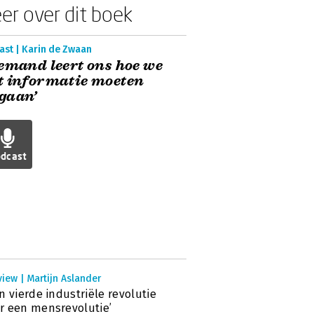
er over dit boek
ast | Karin de Zwaan
emand leert ons hoe we
t informatie moeten
gaan’
dcast
view | Martijn Aslander
n vierde industriële revolutie
 een mensrevolutie’