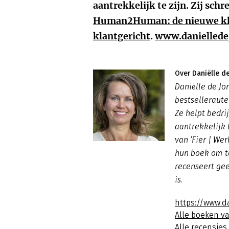
aantrekkelijk te zijn. Zij schr
Human2Human: de nieuwe kla
klantgericht
.
www.daniellede
Over Daniëlle d
Daniëlle de Jo
bestselleraute
Ze helpt bedr
aantrekkelijk 
van ‘Fier | We
hun boek om te
recenseert gee
is.
https://www.d
Alle boeken v
Alle recensies