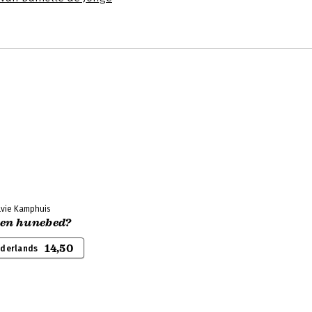
ilvie Kamphuis
een hunebed?
14,50
ederlands