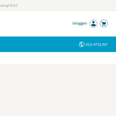
 vanaf €20
Inloggen
010-4731397
Personen
Trefwoorden