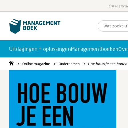
Op werkda
Uitdagingen + oplossingen
Managementboeken
Ove
Online magazine
Ondernemen
Hoe bouw je een hunebe