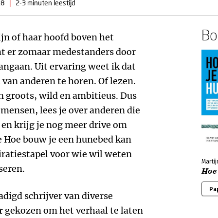
18
|
2-3 minuten leestijd
Boe
ijn of haar hoofd boven het
unt er zomaar medestanders door
angaan. Uit ervaring weet ik dat
 van anderen te horen. Of lezen.
 groots, wild en ambitieus. Dus
t mensen, lees je over anderen die
en krijg je nog meer drive om
je Hoe bouw je een hunebed kan
iratiestapel voor wie wil weten
Martij
seren.
Hoe
Pa
digd schrijver van diverse
or gekozen om het verhaal te laten