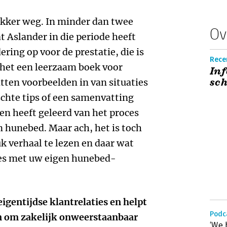
 lekker weg. In minder dan twee
Ov
t Aslander in die periode heeft
ing op voor de prestatie, die is
Recen
 het een leerzaam boek voor
In
sch
itten voorbeelden in van situaties
chte tips of een samenvatting
en heeft geleerd van het proces
n hunebed. Maar ach, het is toch
 verhaal te lezen en daar wat
ces met uw eigen hunebed-
eigentijdse klantrelaties en helpt
Podc
n om zakelijk onweerstaanbaar
‘We 