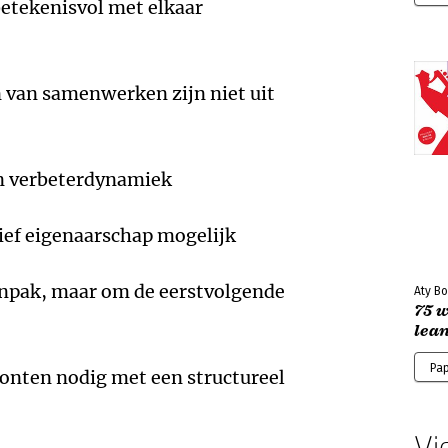
betekenisvol met elkaar
n van samenwerken zijn niet uit
an verbeterdynamiek
ief eigenaarschap mogelijk
aanpak, maar om de eerstvolgende
Aty Bo
75 
lea
Pa
oonten nodig met een structureel
Vi