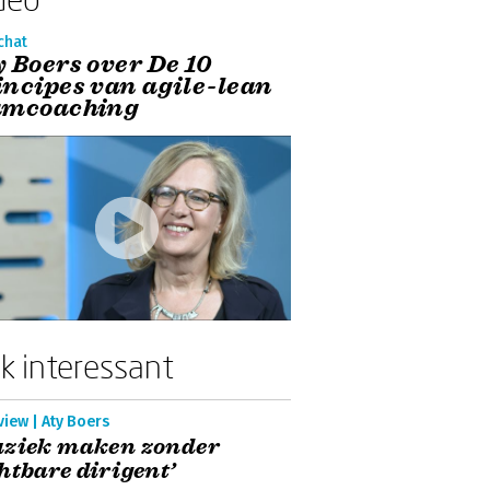
chat
y Boers over De 10
incipes van agile-lean
amcoaching
k interessant
view | Aty Boers
uziek maken zonder
htbare dirigent’