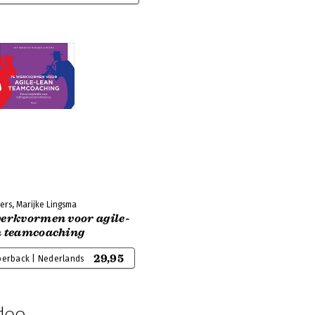
ers, Marijke Lingsma
werkvormen voor agile-
n teamcoaching
29,95
perback | Nederlands
deo