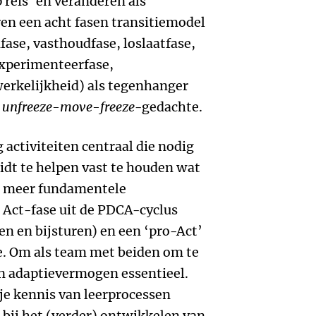
 reis’ en veranderen als
en een acht fasen transitiemodel
ase, vasthoudfase, loslaatfase,
experimenteerfase,
werkelijkheid) als tegenhanger
e
unfreeze-move-freeze
-gedachte.
g activiteiten centraal die nodig
eidt te helpen vast te houden wat
en meer fundamentele
 Act-fase uit de PDCA-cyclus
gen en bijsturen) en een ‘pro-Act’
e. Om als team met beiden om te
n adaptievermogen essentieel.
je kennis van leerprocessen
bij het (verder) ontwikkelen van