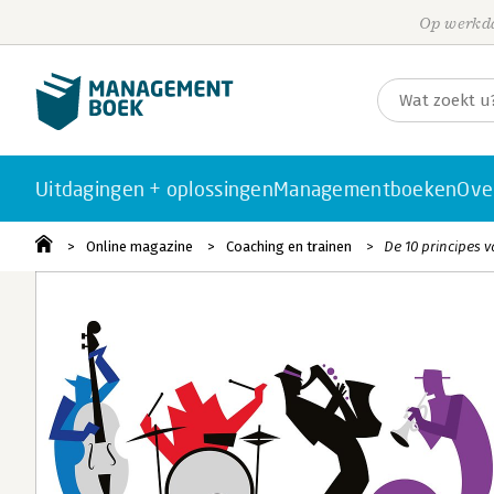
Op werkda
Uitdagingen + oplossingen
Managementboeken
Ove
Online magazine
Coaching en trainen
De 10 principes 