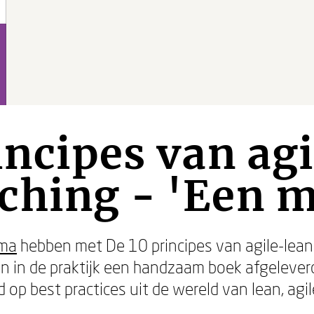
incipes van ag
ching - 'Een m
sma
hebben met De 10 principes van agile-lea
n in de praktijk een handzaam boek afgeleverd
 op best practices uit de wereld van lean, agi