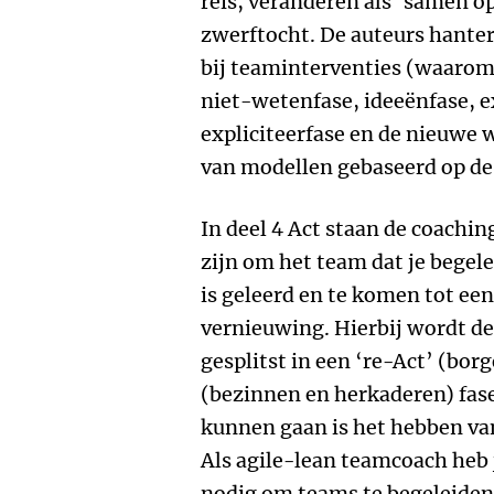
reis, veranderen als ‘samen op
zwerftocht. De auteurs hanter
bij teaminterventies (waaromf
niet-wetenfase, ideeënfase, 
expliciteerfase en de nieuwe 
van modellen gebaseerd op d
In deel 4 Act staan de coachin
zijn om het team dat je begel
is geleerd en te komen tot e
vernieuwing. Hierbij wordt de
gesplitst in een ‘re-Act’ (bor
(bezinnen en herkaderen) fas
kunnen gaan is het hebben va
Als agile-lean teamcoach heb 
nodig om teams te begeleiden 