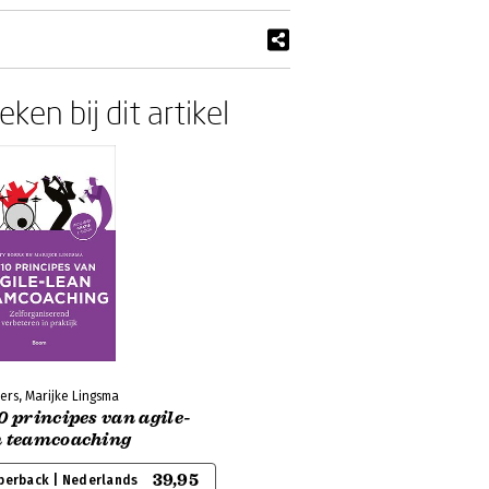
ken bij dit artikel
ers, Marijke Lingsma
0 principes van agile-
n teamcoaching
39,95
perback | Nederlands