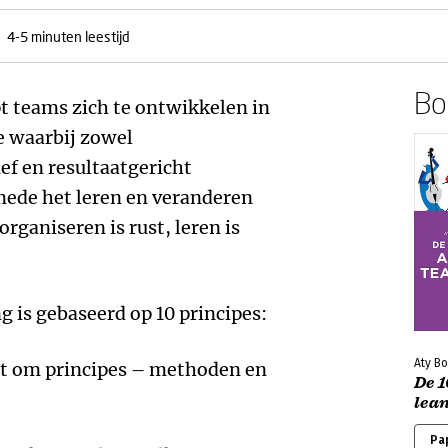
4-5 minuten leestijd
Boe
t teams zich te ontwikkelen in
e waarbij zowel
ef en resultaatgericht
mede het leren en veranderen
ganiseren is rust, leren is
g is gebaseerd op 10 principes:
Aty Bo
gt om principes – methoden en
De 1
lea
Pa