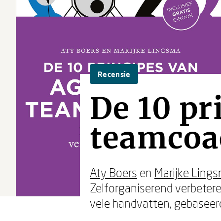
Recensie
De 10 pr
teamcoa
Aty Boers
en
Marijke Ling
Zelforganiserend verbetere
vele handvatten, gebaseerd