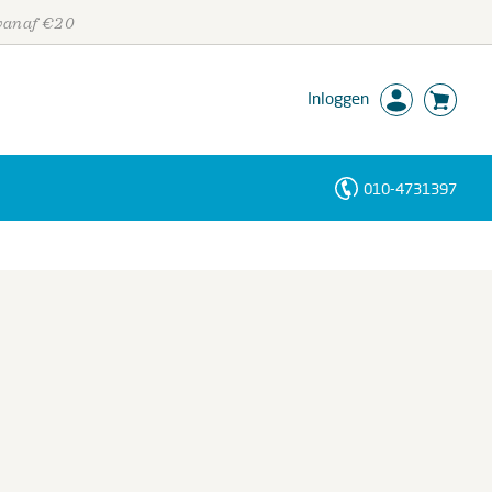
 vanaf €20
Inloggen
010-4731397
Personen
Trefwoorden