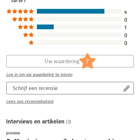
van de 5
worden in het ont
team: van storming
4
norming, tot perf
0
Lees verder
1
0
0
?
Uw waardering
Log in om uw waardering te geven
Schrijf een recensie
Lees ons recensiebeleid
Interviews en artikelen
(3)
preview