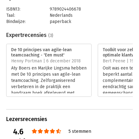
impact.
ISBN13:
9789024406678
'De auteurs zijn erin geslaagd een aantal populaire concepten
Taal:
Nederlands
zodanig te combineren dat het geheel meer is dan de som der
Bindwijze:
paperback
delen.' – Rob van Tulder, hoogleraar International Business,
Aantal pagina's:
264
RSM Erasmus Universiteit Rotterdam
Uitgever:
Boom
Expertrecensies
(3)
Druk:
1
'Een aanrader voor iedereen die wil bouwen aan de wendbare
Verschijningsdatum:
15-5-2018
organisaties van de 21e eeuw.' – Ronald Maas, Change manager
De 10 principes van agile-lean
Toolkit voor zelfs
teamcoaching - 'Een must'
optimale klantwa
Agile Transformation ABN AMRO
Hoofdrubriek:
Coaching en trainen
Henny Portman | 6 december 2018
Bert Peene | 19 ju
Aty Boers en Marijke Lingsma hebben
Ooit was een team
met De 10 principes van agile-lean
beperkt aantal m
teamcoaching. Zelforganiserend
complementaire v
verbeteren in de praktijk een
eendrachtig same
handzaam boek afgeleverd met
gemeenschappelij
daarin de theorie en vele handvatten,
waren alle deskun
gebaseerd op best practices uit de
eens. Wat in het b
wereld van lean, agile en
kenmerken ontbra
teamcoaching.
als een gegeven 
Lezersrecensies
Lees verder
was dat die mense
4.6
met elkaar samen
5 stemmen
moest de nodige 