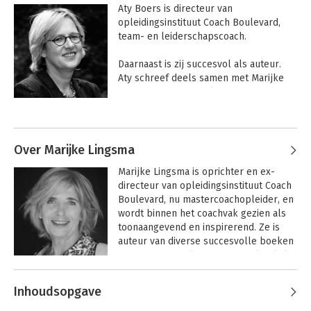
Aty Boers is directeur van 
opleidingsinstituut Coach Boulevard, 
team- en leiderschapscoach. 

Daarnaast is zij succesvol als auteur. 
Aty schreef deels samen met Marijke 
Lingsma diverse boeken, waaronder 15 
edities van 'De Coachingskalender', 'De 
Andere boeken door Aty Boers
coachingsbibliotheek' (12 'Helpboekjes' 
waaronder de evergreen 'Help ik ga 
coachen', 'De 10 principes van agile-
Over Marijke Lingsma
lean teamcoaching' en '75 werkvormen 
Marijke Lingsma is oprichter en ex-
voor agile-lean teamcoaching'.
directeur van opleidingsinstituut Coach 
Boulevard, nu mastercoachopleider, en 
wordt binnen het coachvak gezien als 
toonaangevend en inspirerend. Ze is 
auteur van diverse succesvolle boeken 
over coaching. Als systeemdenker kijkt 
ze integraal naar organisaties: naar het 
Andere boeken door Marijke
grotere geheel, in plaats van naar de 
Inhoudsopgave
Lingsma
afzonderlijke delen.
75 werkvormen
Systeemgericht
voor agile-lean
leiderschap