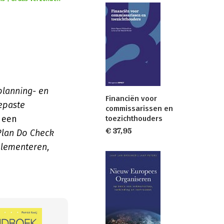
planning- en
Financiën voor
epaste
commissarissen en
n een
toezichthouders
€ 37,95
Plan Do Check
plementeren,