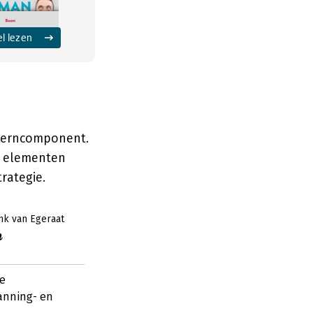
el lezen
 kerncomponent.
de elementen
rategie.
nk van Egeraat
n
oe
anning- en