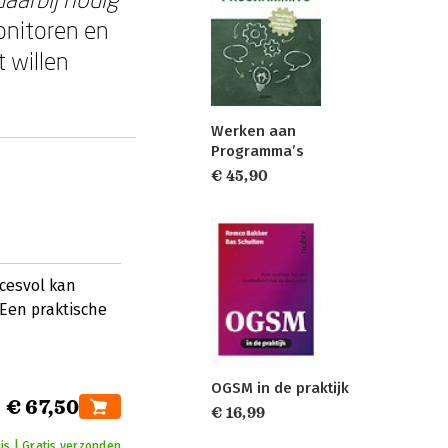
onitoren en
t willen
Werken aan
Programma’s
€ 45,90
cesvol kan
 Een praktische
OGSM in de praktijk
€ 67,50
€ 16,99
is | Gratis verzonden