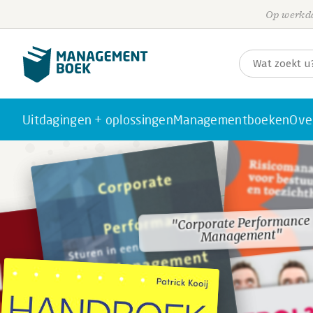
Op werkda
Uitdagingen + oplossingen
Managementboeken
Ove
"Corporate Performance
"Corporate Performance
Management"
Management"