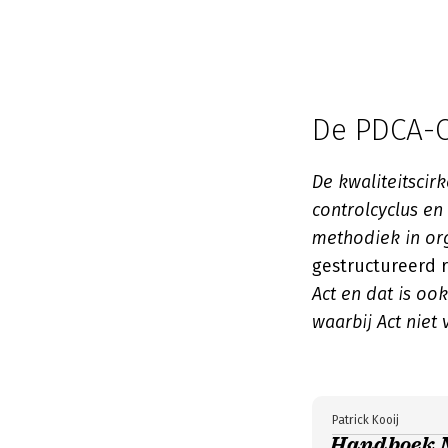
De PDCA-C
De kwaliteitscir
controlcyclus e
methodiek in org
gestructureerd 
Act en dat is oo
waarbij Act niet 
Patrick Kooij
Handboek 