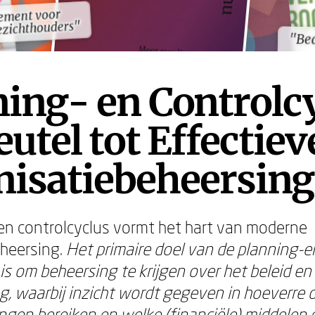
ement voor
ement voor
ezichthouders"
ezichthouders"
"Bed
ov
"Bed
ov
ing- en Controlcy
eutel tot Effectiev
nisatiebeheersing
en controlcyclus vormt het hart van moderne
heersing.
Het primaire doel van de planning-e
is om beheersing te krijgen over het beleid en
ng, waarbij inzicht wordt gegeven in hoeverre 
ingen bereiken en welke (financiële) middelen 