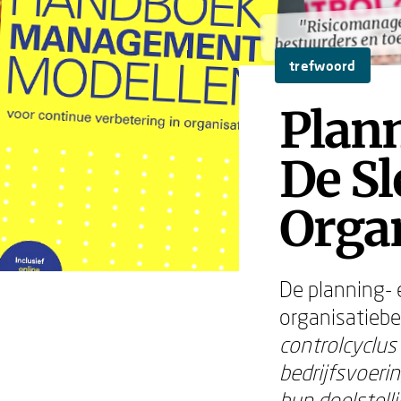
"Risicomanag
"Risicomanag
bestuurders en to
bestuurders en to
trefwoord
Plann
De Sl
Orga
De planning- 
organisatiebe
controlcyclus 
bedrijfsvoeri
hun doelstell