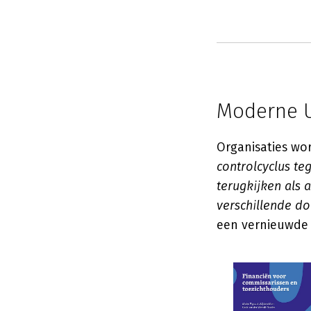
Moderne U
Organisaties wo
controlcyclus te
terugkijken als a
verschillende d
een vernieuwde 