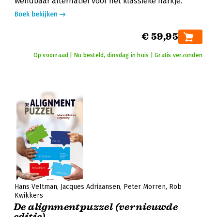
wendbaar alternatief voor het klassieke harkje.
Boek bekijken
€ 59,95
Op voorraad | Nu besteld, dinsdag in huis | Gratis verzonden
Hans Veltman
Jacques Adriaansen
Peter Morren
Rob
Kwikkers
De alignmentpuzzel (vernieuwde
editie)