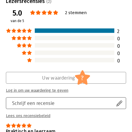
Lezersrecensies
(2)
bespreekt Louis Thörig de
Lees verder
5.0
belangrijkste inzichten.
2 stemmen
Lees verder
van de 5
2
0
0
0
0
?
Uw waardering
Log in om uw waardering te geven
Schrijf een recensie
Lees ons recensiebeleid
Praktisch en leerzaam