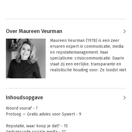
Over Maureen Veurman
Maureen Veurman (1978) is een zeer 
ervaren expert in communicatie, media 
en reputatiemanagement. Haar 
specialisme: crisiscommunicatie. Daarin 
staat zij een eerlijke, transparante en 
realistische houding voor. Ze loodst niet 
alleen organisaties door crises, maar 
maakt deze ook weerbaarder en 
Andere boeken door Maureen
veerkrachtiger in vredestijd. Haar 
Veurman
bedrijf UP Crisiscommunicatie & Media 
Inhoudsopgave
brengt rust in roerige tijden.
Woord vooraf - 7
Proloog — Gratis advies voor Sywert - 9
Reputatie, waar koop je dat? - 15
Gedragscode sociale media - 37