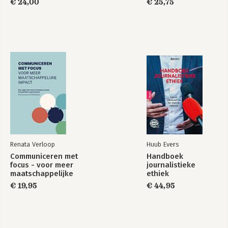
€ 24,00
€ 25,75
Renata Verloop
Huub Evers
Communiceren met
Handboek
focus - voor meer
journalistieke
maatschappelijke
ethiek
impact
€ 19,95
€ 44,95