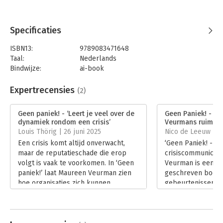
Specificaties
ISBN13:
9789083471648
Taal:
Nederlands
Bindwijze:
ai-book
Beveiliging:
none
Uitgever:
Uitgeverij Durden (UP-Communicatie)
Expertrecensies
(2)
Hoofdrubriek:
Communicatie en media
Geen paniek! - ‘Leert je veel over de
Geen Paniek! - ‘E
dynamiek rondom een crisis’
Veurmans ruime er
Louis Thörig | 26 juni 2025
Nico de Leeuw | 
Een crisis komt altijd onverwacht,
‘Geen Paniek! - Ee
maar de reputatieschade die erop
crisiscommunicati
volgt is vaak te voorkomen. In ‘Geen
Veurman is een pr
paniek!’ laat Maureen Veurman zien
geschreven boek 
hoe organisaties zich kunnen
gebeurtenissen wa
wapenen tegen crisissituaties en legt
nood of risicovolle
ze uit waarom voorbereiding,
talloze voorbeeld
transparantie en snelheid het
hoe organisaties 
verschil maken. In zijn recensie
reageren zonder i