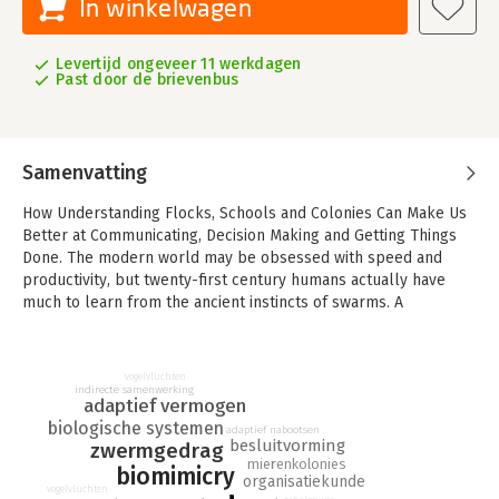
In winkelwagen
Levertijd ongeveer 11 werkdagen
Past door de brievenbus
Samenvatting
How Understanding Flocks, Schools and Colonies Can Make Us
Better at Communicating, Decision Making and Getting Things
Done. The modern world may be obsessed with speed and
productivity, but twenty-first century humans actually have
much to learn from the ancient instincts of swarms. A
fascinating new take on the concept of collective intelligence
and its colourful manifestations in some of our most complex
problems, Smart Swarm introduces a compelling new
vogelvluchten
understanding of the real experts on solving our own complex
indirecte samenwerking
adaptief vermogen
problems relating to such topics as business, politics, and
biologische systemen
adaptief nabootsen
technology.
besluitvorming
zwermgedrag
mierenkolonies
biomimicry
Based on extensive globe-trotting research, this lively tour
organisatiekunde
vogelvluchten
from National Geographic reporter Peter Miller introduces