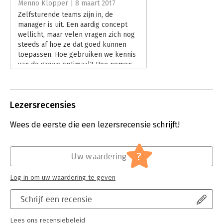
Menno Klopper | 8 maart 2017
Zelfsturende teams zijn in, de
manager is uit. Een aardig concept
wellicht, maar velen vragen zich nog
steeds af hoe ze dat goed kunnen
toepassen. Hoe gebruiken we kennis
van de groep optimaal? Hoe nemen
we beslissingen? En hoe krijgen we
taken voor elkaar?
Lees verder
Lezersrecensies
Wees de eerste die een lezersrecensie schrijft!
?
Uw waardering
Log in om uw waardering te geven
Schrijf een recensie
Lees ons recensiebeleid