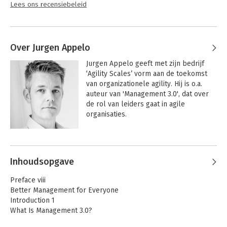
Lees ons recensiebeleid
Over Jurgen Appelo
Jurgen Appelo geeft met zijn bedrijf 
‘Agility Scales’ vorm aan de toekomst 
van organizationele agility. Hij is o.a. 
auteur van 'Management 3.0', dat over 
de rol van leiders gaat in agile 
organisaties.

Als een ‘serial founder’, entrepreneur, 
Andere boeken door Jurgen Appelo
auteur en spreker helpt Jurgen 
creatieve organisaties overleven in de 
Inhoudsopgave
21e eeuw. Zijn aanpak bestaan uit 
conrete games, practices en tools om 
Preface viii
een betere vorm van management te 
Better Management for Everyone
introduceren met minder managers. 

Introduction 1
What Is Management 3.0?
Hij is  o.a. co-founder van het Agile Lean 
Europe netwerk en biedt daarnaast een 