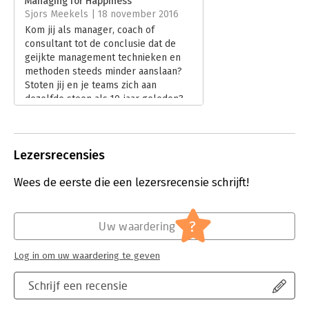
Managing for Happiness
Sjors Meekels | 18 november 2016
Hoofdrubriek:
Algemeen management
Kom jij als manager, coach of
consultant tot de conclusie dat de
geijkte management technieken en
methoden steeds minder aanslaan?
Stoten jij en je teams zich aan
dezelfde steen als 10 jaar geleden?
Lees verder
Lezersrecensies
Wees de eerste die een lezersrecensie schrijft!
?
Uw waardering
Log in om uw waardering te geven
Schrijf een recensie