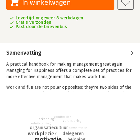
In winkelwagen
Levertijd ongeveer 8 werkdagen
Gratis verzonden
Past door de brievenbus
Samenvatting
A practical handbook for making management great again
Managing for Happiness offers a complete set of practices for
more effective management that makes work fun.
Work and fun are not polar opposites; they're two sides of the
same coin, and making the workplace a pleasant place to be
keeps employees motivated and keeps customers coming
back for more. It's not about gimmicks or 'perks' that disrupt
productivity; it's about finding the passion that drives your
gamification
business, and making it contagious.
erkenning
verandering
besluitvorming
organisatiecultuur
samenwerken
This book provides tools, games, and practices that put joy into
werkplezier
delegeren
work, with practical, real-world guidance for empowering
motivatie
beloning