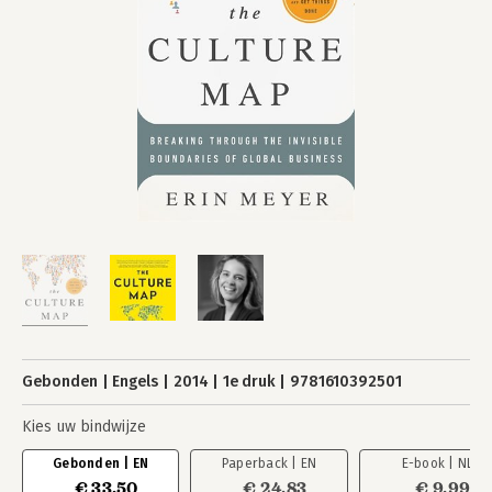
Gebonden
Engels
2014
1e druk
9781610392501
Kies uw bindwijze
Gebonden | EN
Paperback | EN
E-book | NL
€ 33,50
€ 24,83
€ 9,99