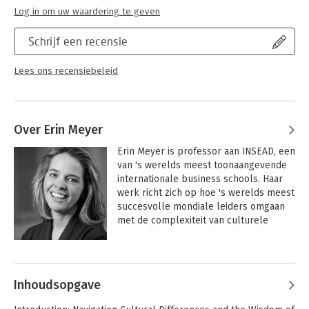
Log in om uw waardering te geven
Schrijf een recensie
Lees ons recensiebeleid
Over Erin Meyer
Erin Meyer is professor aan INSEAD, een 
van 's werelds meest toonaangevende 
internationale business schools. Haar 
werk richt zich op hoe 's werelds meest 
succesvolle mondiale leiders omgaan 
met de complexiteit van culturele 
verschillen in een multiculturele 
omgeving. Het leven en werken in 
Andere boeken door Erin Meyer
Afrika, Europa en de Verenigde Staten 
inspireerde Meyer om de 
Inhoudsopgave
communicatiepatronen en 
bedrijfssystemen van verschillende 