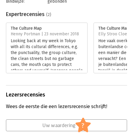
Bindwijze:
gebonden
Aantal pagina's:
288
Uitgever:
PUBLIC AFFAIRS
Expertrecensies
(2)
Druk:
1
Verschijningsdatum:
10-12-2024
The Culture Map
The Culture Map
Henny Portman | 23 november 2018
Elly Stroo Cloeck |
Hoofdrubriek:
Algemeen management
Looking back at my week in Tokyo
Hoe vaak overkomt
with all its cultural differences, e.g.
buitenlandse coll
the punctuality, the group culture,
een manier die je 
the clean streets but no garbage
verwacht? Een sle
cans, the mouth caps to protect
je buitenlandse ba
others and yourself, Japanese people
terwijl je denkt d
skipping a lot of words, and to
is? Als dit jou oo
understand them you need to know
je dit niet wilt m
the context, et cetera, I think reading
Culture Map’ van 
Lezersrecensies
The culture map – Decoding how
voor jou!
people think, lead, and get across
Lees verder
Wees de eerste die een lezersrecensie schrijft!
cultures written by Erin Meyer was a
good way to use my time when I flew
back from Tokyo to Amsterdam.
Lees verder
?
Uw waardering