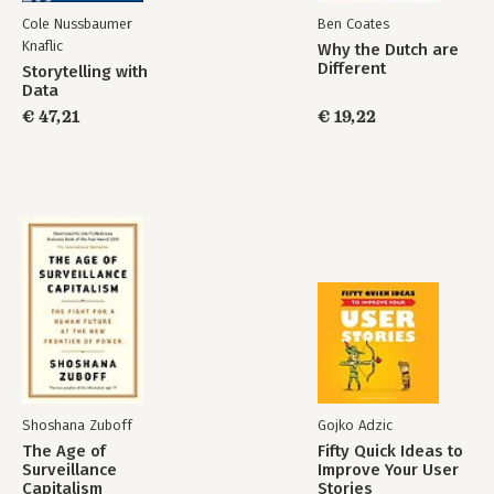
Cole Nussbaumer
Ben Coates
Knaflic
Why the Dutch are
Different
Storytelling with
The Culture Map
The Culture Map
Data
(NL-editie)
€ 47,21
€ 19,22
Bekijk alle boeken
Shoshana Zuboff
Gojko Adzic
The Age of
Fifty Quick Ideas to
Surveillance
Improve Your User
Capitalism
Stories