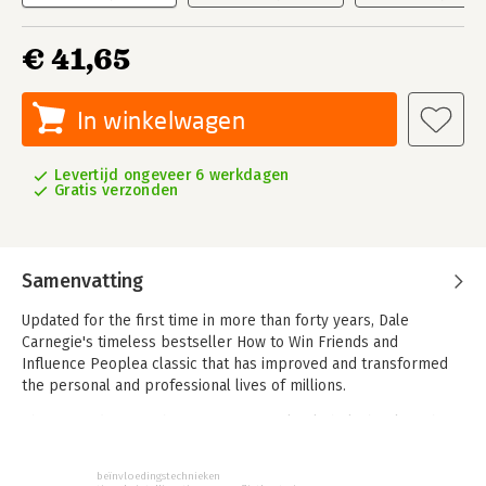
€ 41,65
In winkelwagen
Levertijd ongeveer 6 werkdagen
Gratis verzonden
Samenvatting
Updated for the first time in more than forty years, Dale
Carnegie's timeless bestseller How to Win Friends and
Influence Peoplea classic that has improved and transformed
the personal and professional lives of millions.
This new edition of the most influential self-help book of the
last century has been updated under the care of Dale's
daughter, Donna, introducing changes that keep the book fresh
beïnvloedingstechnieken