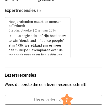
Bindwijze:
gebonden
how to become who they wish to be. With the newly updated
Aantal pagina's:
320
version of this classic, that's as true now as ever.
Uitgever:
Simon & Schuster UK
Expertrecensies
(1)
Druk:
1
Hoofdrubriek:
Leiderschap
Hoe je vrienden maakt en mensen
Serie:
Series:Dale Carnegie Books
beïnvloedt
Claudia Broeke | 2 januari 2014
Dale Carnegie schreef zijn boek 'How
to win friends and influence people'
al in 1936. Wereldwijd zijn er meer
dan 15 miljoen exemplaren over de
toonbank gegaan en het is één van
de best verkochte boeken aller
tijden. In 2013 is de (licht herziene)
versie door uitgever Pearson in
Nederland uitgebracht onder de titel
Lezersrecensies
'Hoe je vrienden maakt en mensen
beïnvloed'. Mijn nieuwsgierigheid was
Wees de eerste die een lezersrecensie schrijft!
gewekt. Zou een boek dat bijna 80
jaar geleden verscheen nog actueel
kunnen zijn?
?
Uw waardering
Lees verder