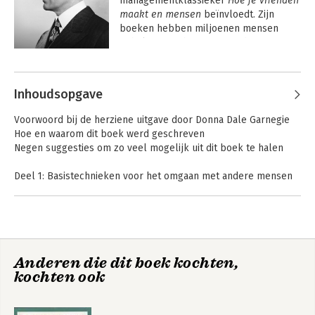
managementklassieker 
Hoe je vrienden 
maakt en mensen 
beïnvloedt. Zijn 
boeken hebben miljoenen mensen 
geholpen om hun eigen gedrag te 
veranderen en zo meer uit hun leven te 
Andere boeken door Dale Carnegie
halen.
Inhoudsopgave
Voorwoord bij de herziene uitgave door Donna Dale Garnegie
Hoe en waarom dit boek werd geschreven
Negen suggesties om zo veel mogelijk uit dit boek te halen
Deel 1: Basistechnieken voor het omgaan met andere mensen
1. Wie honing wil verzamelen moet de bijenkorf niet omstoten
2. Het grote geheim van de omgang met anderen
3. 'Wie dit kan heeft de hele wereld achter zich. Wie het niet
kan bewandelt een pad dat eenzaam is.'
Leven zonder
Hoe je vrienden
Anderen die dit boek kochten,
Deel 2: Zes manieren om jezelf bemind te maken
zorgen
maakt en mensen
kochten ook
1. Als je dit doet zul je overal welkom zijn
beïnvloedt
2. Een simpele manier om een goede eerste indruk te maken
3. Als je dit nalaat stuur je aan op moeilijkheden