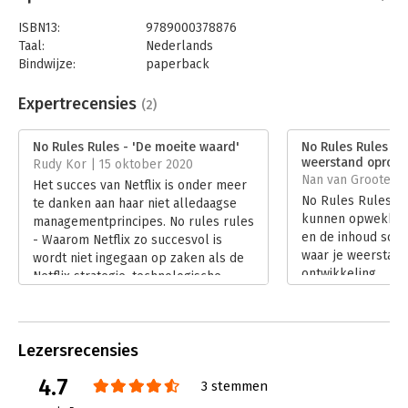
honderden interviews met medewerkers en nooit eerder
ISBN13:
9789000378876
vertelde verhalen uit Hastings’ carrière tonen ze zowel de
Taal:
Nederlands
positieve als de negatieve kanten ervan. Het levert
Bindwijze:
paperback
inspirerende lessen op die voor elke onderneming van enorme
Aantal pagina's:
336
waarde kunnen zijn.
Uitgever:
Unieboek | Het Spectrum
Expertrecensies
(2)
Druk:
4
Verschijningsdatum:
3-6-2021
No Rules Rules - 'De moeite waard'
No Rules Rules - 
weerstand oproep
Rudy Kor | 15 oktober 2020
Hoofdrubriek:
Leiderschap
,
Ondernemen
Nan van Grootel 
Het succes van Netflix is onder meer
No Rules Rules z
te danken aan haar niet alledaagse
kunnen opwekken 
managementprincipes. No rules rules
en de inhoud schu
- Waarom Netflix zo succesvol is
waar je weerstand 
wordt niet ingegaan op zaken als de
ontwikkeling.
Netflix strategie, technologische
Lees verder
keuzes, de marketingfilosofie. Het
gaat over het managen van de
mensen van Netflix.
Lezersrecensies
Lees verder
4.7
3 stemmen