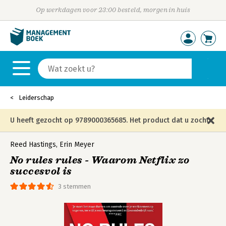
Op werkdagen voor 23:00 besteld, morgen in huis
Leiderschap
U heeft gezocht op 9789000365685. Het product dat u zocht
is niet meer in die editie leverbaar en is vervangen door de
Reed Hastings
,
Erin Meyer
No rules rules - Waarom Netflix zo
onderstaande editie.
succesvol is
3 stemmen