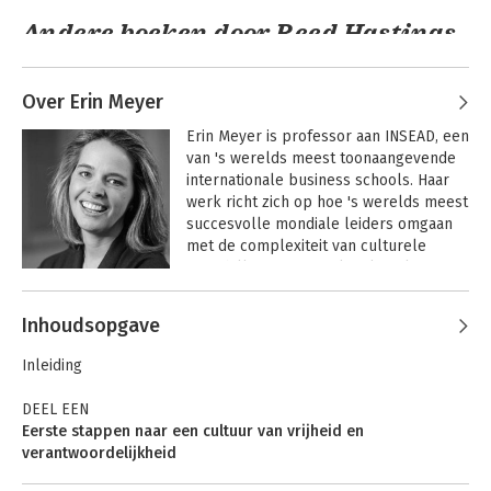
Andere boeken door Reed Hastings
Over Erin Meyer
Erin Meyer is professor aan INSEAD, een 
van 's werelds meest toonaangevende 
internationale business schools. Haar 
werk richt zich op hoe 's werelds meest 
succesvolle mondiale leiders omgaan 
met de complexiteit van culturele 
verschillen in een multiculturele 
omgeving. Het leven en werken in 
No rules rules -
Andere boeken door Erin Meyer
No Rules Rules
Afrika, Europa en de Verenigde Staten 
Inhoudsopgave
Waarom Netflix zo
inspireerde Meyer om de 
succesvol is
communicatiepatronen en 
Inleiding
bedrijfssystemen van verschillende 
delen van de wereld te bestuderen.

DEEL EEN
Eerste stappen naar een cultuur van vrijheid en
Haar raamwerk stelt internationale 
verantwoordelijkheid
executives in staat om hun 
1 Bouw eerst talentdensiteit op 24
leiderschapsvoorkeuren te pinpointen 