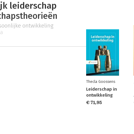
jk leiderschap
chapstheorieën
soonlijke ontwikkeling
ca
Thecla Goossens
Leiderschap in
ontwikkeling
€ 71,95