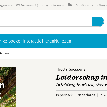
gen voor 23:00 besteld, morgen in huis
Gratis verzending
rige boeken
Interactief leren
Nu lezen
kkeling
Thecla Goossens
Leiderschap i
Inleiding in visies, the
Paperback
Nederlands
202