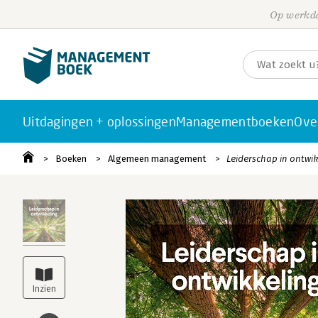
Op werkda
Uitdagingen + oplossingen
Managementboeken
Ove
Boeken
Algemeen management
Leiderschap in ontwi