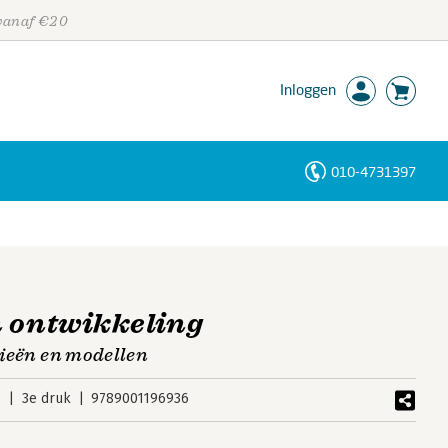
 vanaf €20
Inloggen
010-4731397
Personen
Trefwoorden
n ontwikkeling
orieën en modellen
6
3e druk
9789001196936