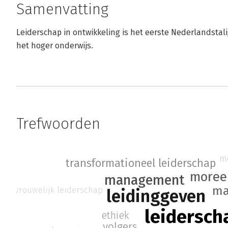
Samenvatting
Leiderschap in ontwikkeling is het eerste Nederlandstal
het hoger onderwijs.
Trefwoorden
mo
transformationeel leiderschap
moree
management
ma
vrouwelijk leiderschap
leidinggeven
leidersch
ethiek
volgers