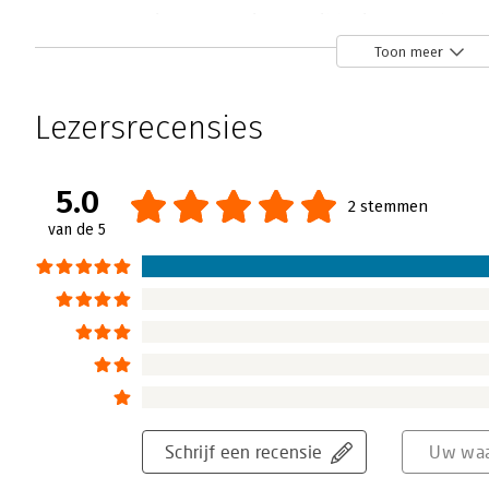
Leiderschap in ontwikkeling - 'Ook ze
adviseurs'
Toon meer
Han van der Pool | 5 juli 2018
Leiderschap is een onderwerp waar sinds 
Lezersrecensies
gefilosofeerd en geoordeeld. Thecla Goossen
leerboek over dit onderwerp samen te stell
5.0
Lees verder
2 stemmen
van de 5
Schrijf een recensie
Uw waa