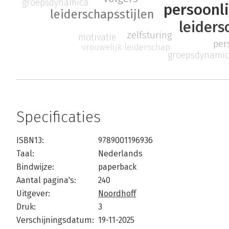
groepsdynamica
persoonli
leiderschapsstijlen
leiders
zelfsturing
motivatie
per
vrouwelijk leiderschap
groepsdynami
Specificaties
ISBN13:
9789001196936
Taal:
Nederlands
Bindwijze:
paperback
Aantal pagina's:
240
Uitgever:
Noordhoff
Druk:
3
Verschijningsdatum:
19-11-2025