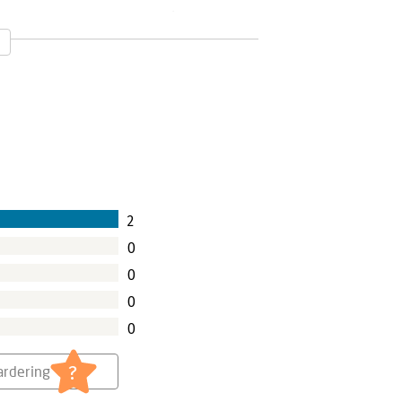
er behulpzaam voor trainers en
mensenheugenis over wordt
s is erin geslaagd om een fraai
en
2
0
0
0
0
?
rdering