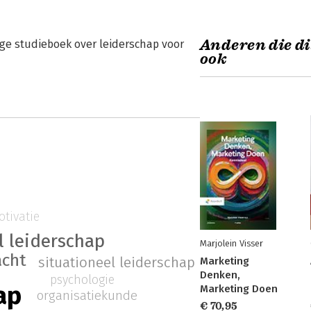
Anderen die di
ige studieboek over leiderschap voor
ook
tivatie
l leiderschap
Marjolein Visser
cht
situationeel leiderschap
Marketing
Denken,
psychologie
ap
Marketing Doen
organisatiekunde
€ 70,95