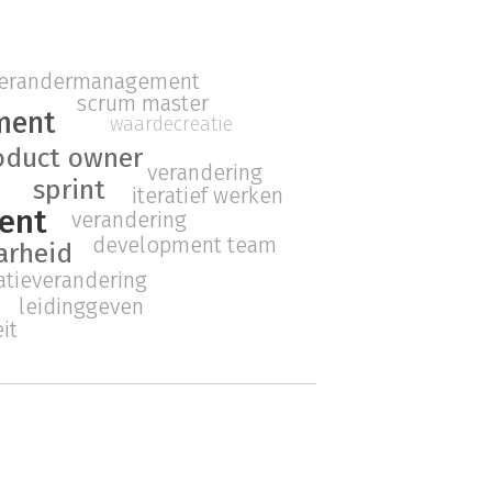
erandermanagement
scrum master
ment
waardecreatie
oduct owner
verandering
sprint
iteratief werken
ent
verandering
development team
arheid
atieverandering
leidinggeven
it