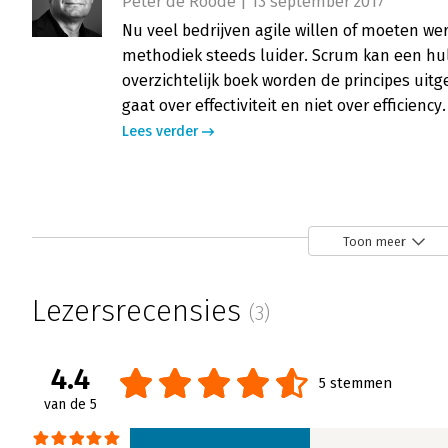
Peter de Roode | 13 september 2017
Nu veel bedrijven agile willen of moeten we
methodiek steeds luider. Scrum kan een hul
overzichtelijk boek worden de principes uit
gaat over effectiviteit en niet over efficiency.
Lees verder
Scrum voor managers
Dick Bos | 11 maart 2014
Toon meer
‘Scrum voor managers’ van Rini van Solinge
overzichtelijk boek. Maar is het nu echt zo a
Lezersrecensies
(3)
programmanagement? Over de vormgeving is
aansprekende foto’s en passende teksten ve
daaropvolgende hoofdstuk en daarmee het 
4.4
5 stemmen
Lees verder
van de 5