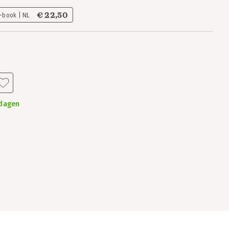
€ 22,50
-book | NL
kdagen