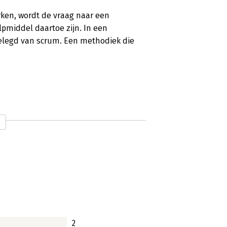
rken, wordt de vraag naar een
pmiddel daartoe zijn. In een
gelegd van scrum. Een methodiek die
n en Rob van Lanen is een
nders als goed uitgevoerd project- of
 goed nagedacht. Het kiezen voor
rsterken het effect van het
boek.
2