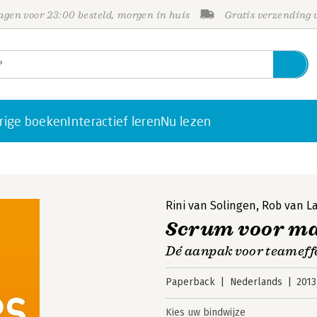
gen voor 23:00 besteld, morgen in huis
Gratis verzending
rige boeken
Interactief leren
Nu lezen
Rini van Solingen
,
Rob van L
Scrum voor m
Dé aanpak voor teameffe
Paperback
Nederlands
2013
Kies uw bindwijze