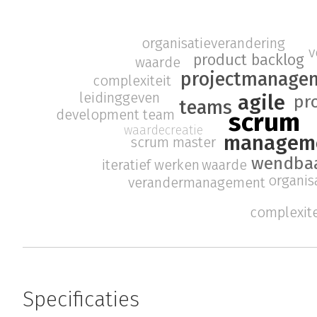
organisatieverandering
v
product backlog
waarde
projectmanage
complexiteit
leidinggeven
agile
pr
teams
development team
scrum
waardecreatie
managem
scrum master
wendba
iteratief werken
waarde
organis
verandermanagement
complexite
Specificaties