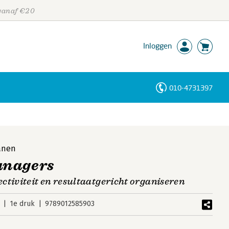
 vanaf €20
Inloggen
010-4731397
Personen
Trefwoorden
anen
anagers
ctiviteit en resultaatgericht organiseren
1e druk
9789012585903