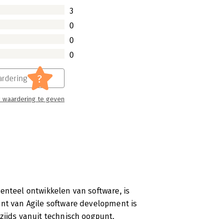
3
0
0
0
?
rdering
 waardering te geven
enteel ontwikkelen van software, is
ant van Agile software development is
zijds vanuit technisch oogpunt,