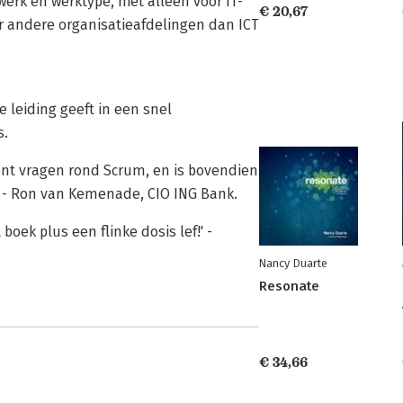
rk en werktype, niet alleen voor IT-
€ 20,67
er andere organisatieafdelingen dan ICT
e leiding geeft in een snel
s.
ent vragen rond Scrum, en is bovendien
.' - Ron van Kemenade, CIO ING Bank.
boek plus een flinke dosis lef!' -
Nancy Duarte
Resonate
€ 34,66