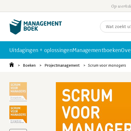
Op werkda
Uitdagingen + oplossingen
Managementboeken
Ove
Boeken
Projectmanagement
Scrum voor managers