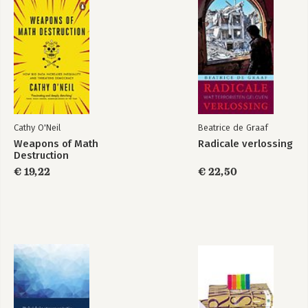
1.11 Tot slot 36
2 Begripsanalyse integriteit 39
A.W. Musschenga
2.1 De actualiteit van integriteit 39
2.2 Dimensies van integriteit 40
2.3 Het belang van integriteit 41
2.4 Typologie van integriteit 42
2.5 Integriteit en de geïntegreerde persoonlijkheid 43
2.6 Het profiel van een integer iemand 45
Cathy O'Neil
Beatrice de Graaf
2.7 Integriteit en (niet-)integer gedrag 46
Weapons of Math
Radicale verlossing
2.8 Integriteit, afhankelijkheid en macht 46
Destruction
2.9 Professionele integriteit en morele integriteit 47
€ 19,22
€ 22,50
2.10 Bestrijding van niet-integer gedrag en bevordering van
integriteit 50
5
3 Integriteit als deugd 55
P. van Tongeren
3.1 Inleiding: wat is eigenlijk het probleem? 55
3.2 Wat is/wat betekent ‘integriteit’? 57
3.3 Deugden 60
3.4 Integriteit als deugd 63
3.5 Oefenen 66