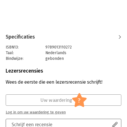
Specificaties
ISBN13:
9789013110272
Taal:
Nederlands
Bindwijze:
gebonden
Aantal pagina's:
568
Uitgever:
Wolters Kluwer
Lezersrecensies
Druk:
1
Verschijningsdatum:
13-12-2012
Wees de eerste die een lezersrecensie schrijft!
Hoofdrubriek:
Juridisch
Jongbloed:
Staatsrecht algemeen
?
Uw waardering
Serie:
Handboeken Veiligheid
Log in om uw waardering te geven
Schrijf een recensie