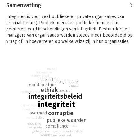
Samenvatting
Integriteit is voor veel publieke en private organisaties van
cruciaal belang. Publiek, media en politiek zijn meer dan
geïnteresseerd in schendingen van integriteit. Bestuurders en
managers van organisaties worden steeds meer beoordeeld op
vraag of, in hoeverre en op welke wijze zij in hun organisaties
aandacht hebben besteed aan integriteit en integriteitsbeleid.
In dit handboek worden de wetenschappelijke en
praktijkgerichte kennis en inzichten op het terrein van
toezicht
integriteit en integriteitsbeleid in Nederland bij elkaar
risicoanalyse
gebracht door toonaangevende auteurs vanuit de wetenschap
rechtmatigheid
leiderschap
organisatie
en de praktijk. Het handboek vormt een introductie in de
goed bestuur
politiek
ethiek
belangrijkste aspecten van integriteit en integriteitsbeleid.
bestuur
rechtmatigheid
integriteitsbeleid
Het handboek is geschikt voor de praktijk en wetenschap op
integriteit
het terrein van integriteit en intergiteitsbeleid. Het handboek
risicoanalyse
toezicht
kan ook gebruikt worden als leerboek of naslagwerk over
corruptie
overheid
integriteit en integriteitsbeleid. Het handboek is tevens
beleid
moraal
publieke waarden
Nederland
bestemd voor het onderwijs op HBO en WO niveau. Het
compliance
moraal
wetgeving
handboek Integriteit is onderdeel van de serie Handboeken
gedragscode
verantwoordelijkheid
waarden
management
Veiligheid.