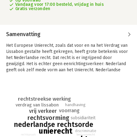
Op voorraad
Vandaag voor 17:00 besteld, vrijdag in huis
Gratis verzonden
Samenvatting
Het Europese Unierecht, zoals dat voor en na het Verdrag van
Lissabon gestalte heeft gekregen, heeft grote betekenis voor
het Nederlandse recht. Dat recht is er ingrijpend door
gewijzigd. Het is echter geen eenrichtingsverkeer: Nederland
geeft ook zelf mede vorm aan het Unierecht. Nederlandse
bestuursorganen passen Unierecht toe, oefenen
Unierechtelijke bevoegdheden uit. De Nederlandse wetgever
voert EU-regels uit, en past ze - al dan niet via omzetting - in in
de Nederlandse rechtsorde. Daarnaast is Nederland, via de
rechtstreekse werking
regering, onderdeel van de EU-wetgever. De Nederlandse
verdrag van lissabon
handhaving
rechter past, als vooruitgeschoven EU-rechter, het EU-recht
vrij verkeer
voorrang
toe in nationale geschillen. In geval van twijfel over die
rechtsvorming
subsidiariteit
toepassing treedt de nationale rechter in gesprek met het EU
nederlandse rechtsorde
Hof van Justitie, via de prejudiciële procedure. De invloed van
unierecht
het recht van de Europese Unie op de Nederlandse rechtsorde
discriminatie
bestuursrecht
rechtspraak