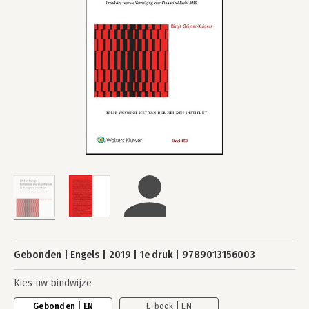
Gebonden
Engels
2019
1e druk
9789013156003
Kies uw bindwijze
Gebonden | EN
E-book | EN