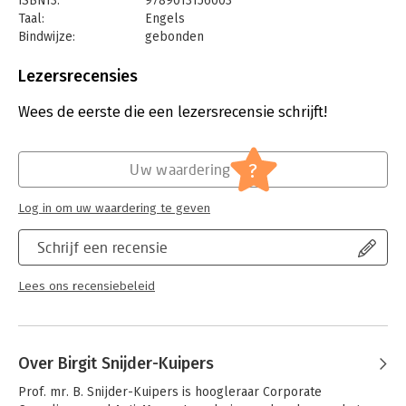
ISBN13:
9789013156003
en willen weten hoe een UBO in of buiten Nederland
Taal:
Engels
vastgesteld moet worden. Ook internationaal opererende
Bindwijze:
gebonden
bedrijven kunnen aan de hand van dit praktische overzicht per
Aantal pagina's:
244
lidstaat vaststellen wie als UBO geregistreerd moet worden.
Uitgever:
Wolters Kluwer Nederland B.V.
Lezersrecensies
Druk:
1
Verschijningsdatum:
14-11-2019
Wees de eerste die een lezersrecensie schrijft!
Hoofdrubriek:
Juridisch
Jongbloed:
Ondernemingsrecht
?
Uw waardering
Serie:
Serie vanwege het Van der Heijden
Instituut te Nijmegen
Log in om uw waardering te geven
Schrijf een recensie
Lees ons recensiebeleid
Over Birgit Snijder-Kuipers
Prof. mr. B. Snijder-Kuipers is hoogleraar Corporate 