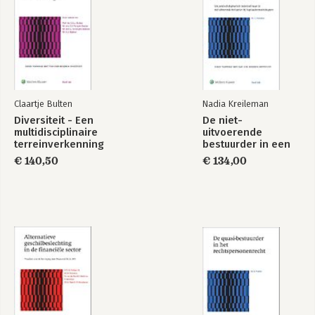
Malta
The Netherlands
Poland
Portugal
Republic of Cyprus
Romania
Slovakia
Claartje Bulten
Nadia Kreileman
Slovenia
Diversiteit - Een
De niet-
Spain
multidisciplinaire
uitvoerende
Sweden
terreinverkenning
bestuurder in een
The United Kingdom
one tier board
€ 140,50
€ 134,00