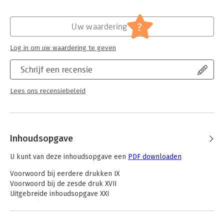
als advocaat, (kandidaat)notaris, rechter of bedrijfsjurist weer
helemaal bij in de laatste ontwikkelingen.
Hoofdrubriek:
Juridisch
Jongbloed:
Oprichting NV
?
Uw waardering
Serie:
Asser Serie
Log in om uw waardering te geven
Schrijf een recensie
Lees ons recensiebeleid
Inhoudsopgave
U kunt van deze inhoudsopgave een
PDF downloaden
Voorwoord bij eerdere drukken IX
Voorwoord bij de zesde druk XVII
Uitgebreide inhoudsopgave XXI
Enige afkortingen XXXIII
Lijst van verkort aangehaalde werken XXXIX