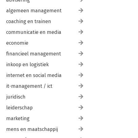
overdrachtsbeperkingen 537
algemeen management
4.6 Vruchtgebruik en pandrecht op aandelen 548
4.6.I Algemeen 548
coaching en trainen
4.6.II Vruchtgebruik op aandelen 552
4.6.III Pandrecht op aandelen 561
communicatie en media
4.7 Certifi cering van aandelen 575
economie
Zakenregister 587
financieel management
Wetsartikelenregister 595
Jurisprudentieregister 605
inkoop en logistiek
internet en social media
it-management / ict
juridisch
leiderschap
marketing
mens en maatschappij