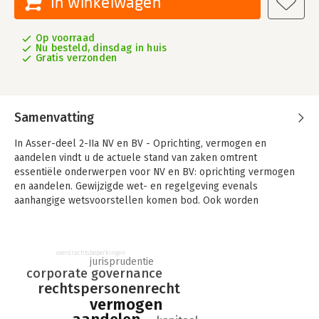
In winkelwagen
Op voorraad
Nu besteld, dinsdag in huis
Gratis verzonden
Samenvatting
In Asser-deel 2-IIa NV en BV - Oprichting, vermogen en
aandelen vindt u de actuele stand van zaken omtrent
essentiële onderwerpen voor NV en BV: oprichting vermogen
en aandelen. Gewijzigde wet- en regelgeving evenals
aanhangige wetsvoorstellen komen bod. Ook worden
ontwikkelingen besproken omtrent de Nederlandse Corporate
Governance Code 2022, Europese duurzaamheidsinitiatieven
CSRD en CSDDD en modernisering van het NV-recht.
overdrachtsbeperkingen
jurisprudentie
De 6e druk van Asser-deel 2-IIa NV en BV – Oprichting,
corporate governance
vermogen en aandelen vormt het eerste deel van de ultieme
rechtspersonenrecht
reisgids door de rechtsvormen NV en BV, die verder bestaat uit
vermogen
Asser-deel 2-IIb (Corporate Governance). U vindt in deze