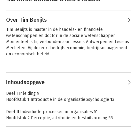
Andere boeken door Steven
Mestdagh
Over Tim Benijts
Consumentenpsychologie
Gedrag in
Tim Benijts is master in de handels- en financiële 
organisaties
wetenschappen en doctor in de sociale wetenschappen. 
Momenteel is hij verbonden aan Lessius Antwerpen en Lessius 
Mechelen. Hij doceert bedrijfseconomie, bedrijfsmanagement 
en economisch beleid.
Bekijk alle boeken
Andere boeken door Tim Benijts
Inhoudsopgave
Gedrag in
organisaties
Deel I Inleiding 9
Hoofdstuk 1 Introductie in de organisatiepsychologie 13
Deel II Individuele processen in organisaties 51
Bekijk alle boeken
Hoofdstuk 2 Perceptie, attributie en besluitvorming 55
Hoofdstuk 3 Motivatie 83
Hoofdstuk 4 Motivatie van theorie naar praktijk 113
Hoofdstuk 5 Diversiteit in organisaties 141