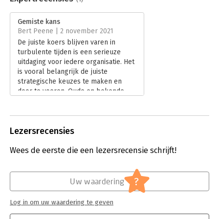
Aantal pagina's:
416
Uitgever:
Lannoo Campus
Gemiste kans
Verschijningsdatum:
24-3-2025
Bert Peene | 2 november 2021
De juiste koers blijven varen in
Hoofdrubriek:
Personeelsmanagement
turbulente tijden is een serieuze
uitdaging voor iedere organisatie. Het
is vooral belangrijk de juiste
strategische keuzes te maken en
door te voeren. Oude en bekende
strategiemodellen en -theorieën zijn
immers nauwelijks nog bruikbaar.
Lees verder
Lezersrecensies
Wees de eerste die een lezersrecensie schrijft!
?
Uw waardering
Log in om uw waardering te geven