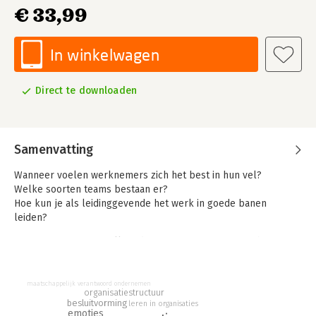
€ 33,99
In winkelwagen
Direct te downloaden
Samenvatting
Wanneer voelen werknemers zich het best in hun vel?
Welke soorten teams bestaan er?
Hoe kun je als leidinggevende het werk in goede banen
leiden?
Organisaties zijn van alle tijden, maar wie inzoomt op hun
werking ziet dat er tussen organisaties enorme verschillen
bestaan. Ze werken met andere individuen, groepsprocessen
en organisatiesystemen. Bovendien zijn ze aan sterke
maatschappelijk verantwoord ondernemen
organisatiestructuur
verandering onderhevig.
besluitvorming
leren in organisaties
emoties