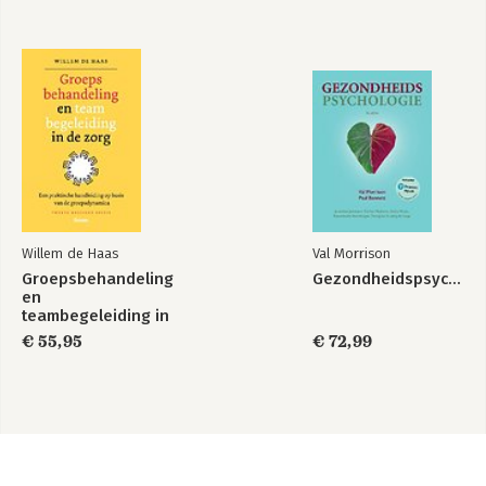
Willem de Haas
Val Morrison
Groepsbehandeling
Gezondheidspsychologie
en
teambegeleiding in
de zorg
€ 55,95
€ 72,99