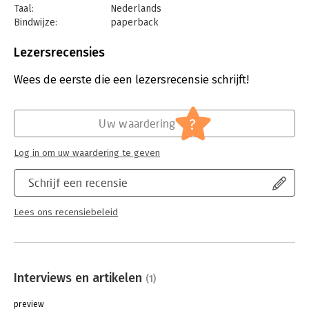
-Hr-managers
Taal:
Nederlands
-Psychologen
Bindwijze:
paperback
-Leidinggevenden
Aantal pagina's:
200
Uitgever:
LannooCampus
Lezersrecensies
Druk:
1
Verschijningsdatum:
5-11-2025
Wees de eerste die een lezersrecensie schrijft!
Hoofdrubriek:
Psychologie
?
Uw waardering
Log in om uw waardering te geven
Schrijf een recensie
Lees ons recensiebeleid
Interviews en artikelen
(1)
preview