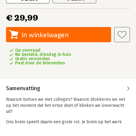
€ 29,99
In winkelwagen
Op voorraad
Nu besteld, dinsdag in huis
Gratis verzonden
Past door de brievenbus
Samenvatting
Waarom botsen we met collega's? Waarom blokkeren we net
op het moment dat het ertoe doet of blinken we onverwacht
uit?
Ons brein speelt daarin een grote rol. Je brein op het werk
werpt een neuropsychologische blik op menselijk gedrag op
de werkvloer. Met het Intern Kompas, een helder en