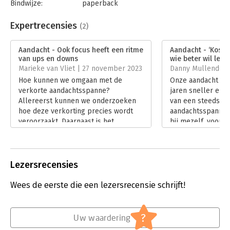
Bindwijze:
paperback
Aantal pagina's:
288
Uitgever:
Luitingh-Sijthoff
Expertrecensies
(2)
Druk:
1
Verschijningsdatum:
22-8-2023
Aandacht - Ook focus heeft een ritme
Aandacht - ‘Kostb
van ups en downs
wie beter wil lere
Hoofdrubriek:
Persoonlijke effectiviteit
Marieke van Vliet | 27 november 2023
Danny Mullenders 
Hoe kunnen we omgaan met de
Onze aandacht swi
verkorte aandachtsspanne?
jaren sneller en s
Allereerst kunnen we onderzoeken
van een steeds ko
hoe deze verkorting precies wordt
aandachtsspanne. 
veroorzaakt. Daarnaast is het
bij mezelf, vooral 
belangrijk te weten wat eigenlijk de
media: zoveel mee
gewenste situatie is. Volgens Gloria
beschikbare tijd 
Mark moeten we agency ontwikkelen
verandert daarente
om controle te krijgen over onze
Mark onderzocht 
Lezersrecensies
aandacht.
beschrijft het uit
Lees verder
prettig leesbare b
Wees de eerste die een lezersrecensie schrijft!
Lees verder
?
Uw waardering