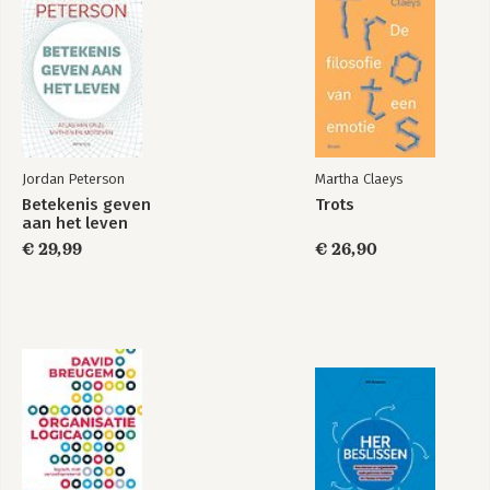
Deel III: Focus, ritme en balans
12 Aandacht, agency en vrije wil
13 Focus, ritme en balans
14 De toekomst van aandacht
Dankwoord
Jordan Peterson
Martha Claeys
Betekenis geven
Trots
aan het leven
€ 29,99
€ 26,90