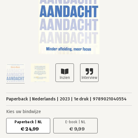
Paperback
Nederlands
2023
1e druk
9789021040554
Kies uw bindwijze
Paperback | NL
E-book | NL
€ 24,99
€ 9,99