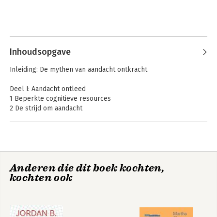
Inhoudsopgave
Inleiding: De mythen van aandacht ontkracht
Deel I: Aandacht ontleed
1 Beperkte cognitieve resources
2 De strijd om aandacht
3 Soorten aandacht
4 Multitasken
5 De gevolgen van constante onderbreking
Deel II: De krachten achter aandacht
Anderen die dit boek kochten,
6 Focus en de opkomst van internet
kochten ook
7 Hoe AI en algoritmen je denken beïnvloeden
8 Het digitale sociale leven
9 Persoonlijkheid en zelfregulatie
10 Digitale apparaten en geluk
11 Hoe media je aandacht conditioneren