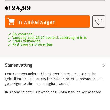
€ 24,99
In winkelwagen
Op voorraad
Vandaag voor 23:00 besteld, zaterdag in huis
Gratis verzonden
Past door de brievenbus
Samenvatting
Een levensveranderend boek over hoe we onze aandacht
gebruiken, en hoe dat ons kan helpen beter te presteren – en
gelukkiger te zijn – in een digitale wereld.
In 'Aandacht' onthult psycholoog Gloria Mark de verrassende
resultaten van haar jarenlange onderzoek naar hoe
technologie onze aandachtsspanne beïnvloedt. Ze laat zien
hoeveel van wat we denken te weten onjuist is en ze