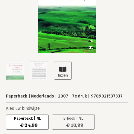
Paperback
Nederlands
2007
7e druk
9789021537337
Kies uw bindwijze
Paperback | NL
E-book | NL
€ 24,99
€ 10,99