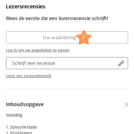
Uitgever:
Servire
Lezersrecensies
Druk:
7
Verschijningsdatum:
24-5-2011
Wees de eerste die een lezersrecensie schrijft!
Hoofdrubriek:
Persoonlijke effectiviteit
?
Uw waardering
Log in om uw waardering te geven
Schrijf een recensie
Lees ons recensiebeleid
Inhoudsopgave
Inleiding
1. Zijnsoriëntatie
2. Problemen