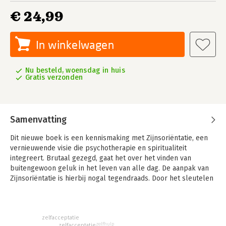
€ 24,99
In winkelwagen
Nu besteld, woensdag in huis
Gratis verzonden
Samenvatting
Dit nieuwe boek is een kennismaking met Zijnsoriëntatie, een
vernieuwende visie die psychotherapie en spiritualiteit
integreert. Brutaal gezegd, gaat het over het vinden van
buitengewoon geluk in het leven van alle dag. De aanpak van
Zijnsoriëntatie is hierbij nogal tegendraads. Door het sleutelen
aan uzelf los te laten, ontdekt u de alledaagse vreugde en
vrijheid van zijn en wordt duidelijk wat u werkelijk wilt. Met dit
boek zet u de eerste stap op deze weg.
zelfacceptatie
zelfhulp
zelfacceptatie