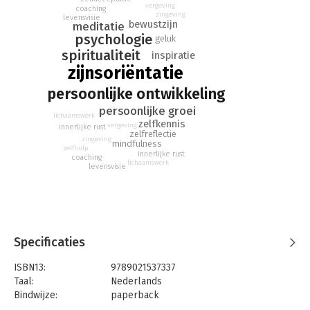
vergeving
coaching
zingeving
levensvisie
bewustzijn
meditatie
psychologie
geluk
spiritualiteit
inspiratie
zijnsoriëntatie
persoonlijke ontwikkeling
persoonlijke groei
lichaamswerk
zelfkennis
vergeving
innerlijke rust
zelfreflectie
zingeving
mindfulness
zelfhulp
innerlijke rust
coaching
lichaamswerk
levensvisie
Specificaties
ISBN13:
9789021537337
Taal:
Nederlands
Bindwijze:
paperback
Aantal pagina's:
110