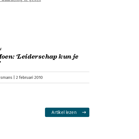
w
oen: ‘Leiderschap kun je
’
ijsmans
2 februari 2010
Artikel lezen