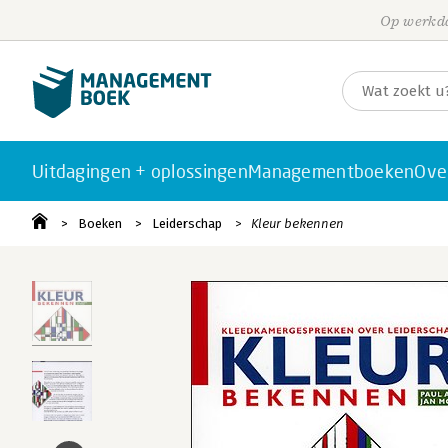
Op werkda
Uitdagingen + oplossingen
Managementboeken
Ove
Boeken
Leiderschap
Kleur bekennen