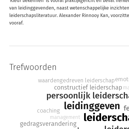
'Kleur bekennen' is vooral praktijkgericht en bevat herk
van leidinggevenden, naast wetenschappelijke inzichte
leiderschapsliteratuur. Alexander Rinnooy Kan, voorzitt
vooraf.
Trefwoorden
emoti
waardengedreven leiderschap
constructief leiderschap
m
persoonlijk leidersc
leidinggeven
f
coaching
leidersc
management
gedragsverandering