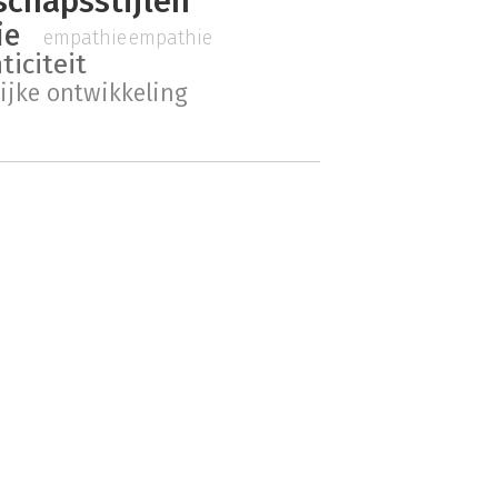
schapsstijlen
ie
empathie
empathie
ticiteit
ijke ontwikkeling