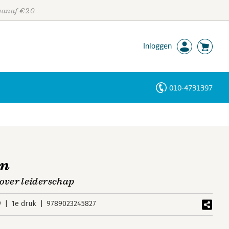
 vanaf €20
Inloggen
010-4731397
Personen
Trefwoorden
en
ver leiderschap
9
1e druk
9789023245827