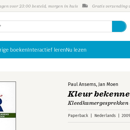
gen voor 23:00 besteld, morgen in huis
Gratis verzending
rige boeken
Interactief leren
Nu lezen
Paul Ansems
,
Jan Moen
Kleur bekenn
Kleedkamergesprekken o
Paperback
Nederlands
200