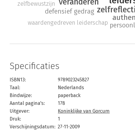
leider
veranderen
zelfbewustzijn
zelfreflect
defensief gedrag
authen
waardengedreven leiderschap
persoonl
Specificaties
ISBN13:
9789023245827
Taal:
Nederlands
Bindwijze:
paperback
Aantal pagina's:
178
Uitgever:
Koninklijke van Gorcum
Druk:
1
Verschijningsdatum:
27-11-2009