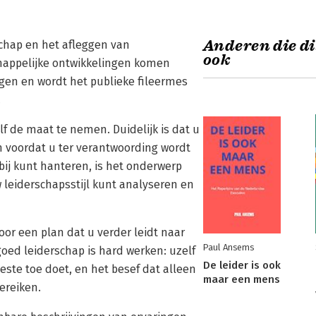
Anderen die di
chap en het afleggen van
ook
happelijke ontwikkelingen komen
gen en wordt het publieke fileermes
.
lf de maat te nemen. Duidelijk is dat u
 voordat u ter verantwoording wordt
ij kunt hanteren, is het onderwerp
w leiderschapsstijl kunt analyseren en
oor een plan dat u verder leidt naar
Paul Ansems
goed leiderschap is hard werken: uzelf
De leider is ook
ste toe doet, en het besef dat alleen
maar een mens
ereiken.