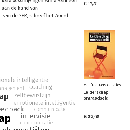
enbare beschrijvingen van ervaringen
€ 17,51
n aan de hand van
er van de SER, schreef het Woord
onele intelligentie
Manfred Kets de Vries
coaching
anagement
Leiderschap
hap
zelfbewustzijn
ontraadseld
emotionele intelligentie
eedback
communicatie
intervisie
hap
€ 32,95
communicatie