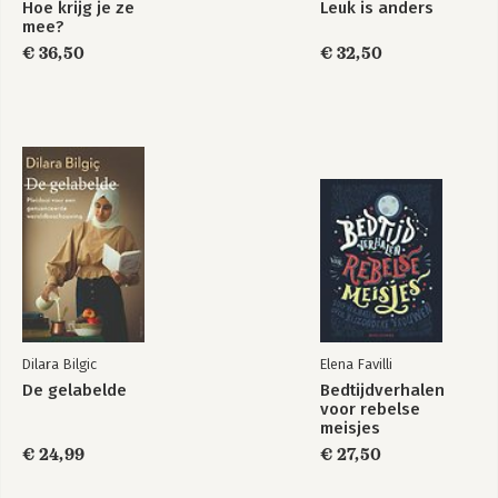
Hoe krijg je ze
Leuk is anders
19. Wij en zij 151
mee?
Over de afwezige derde 151
€ 36,50
€ 32,50
20. Zitten en staan 159
Over jou 159
Conclusie 164
Toegift - The making of 169
Overzicht van basisbegrippen 180
Overzicht van vragen en spanningsvelden 182
Overzicht van interventies 184
Epiloog 189
Dankwoord 190
Index 191
Over de auteur 194
Noten en uitstapjes 197
Dilara Bilgic
Elena Favilli
De gelabelde
Bedtijdverhalen
voor rebelse
meisjes
€ 24,99
€ 27,50