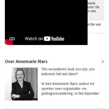
Annemarie
17-05-2021
Mars over De
functie van
frictie
De functie van
frictie
Over Annemarie Mars
"Als veranderen leuk zou zijn, zou 
iedereen het wel doen"

Ik ben Annemarie Mars: auteur en 
spreker over organisatie- en 
gedragsverandering. In het bijzonder 
ben ik gegrepen door het schurende, 
heftige en ongemakkelijke gesprek 
Andere boeken door Annemarie
over verandering.  Wanneer is het 