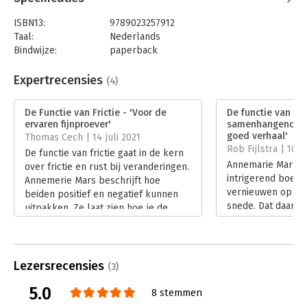
ISBN13:
9789023257912
Taal:
Nederlands
Bindwijze:
paperback
Aantal pagina's:
200
Uitgever:
Koninklijke van Gorcum
Expertrecensies
(4)
Druk:
1
Verschijningsdatum:
8-2-2021
De Functie van Frictie - 'Voor de
De functie van fric
ervaren fijnproever'
samenhangend en
Hoofdrubriek:
Verandermanagement
goed verhaal'
Thomas Cech | 14 juli 2021
Rob Fijlstra | 10 j
De functie van frictie gaat in de kern
Annemarie Mars h
over frictie en rust bij veranderingen.
intrigerend boek 
Annemerie Mars beschrijft hoe
vernieuwen op het
beiden positief en negatief kunnen
snede. Dat daarbi
uitpakken. Ze laat zien hoe je de
ongerief optreedt 
juiste frictie- en rustinterventies
ambitieniveau. Ge
functioneel of disfunctioneel in kan
zij zich op dit on
zetten.
heeft. Maar het is
Lees verder
Lezersrecensies
(3)
zoveel weetjes o
en weerstand weet
5.0
8 stemmen
een actueel, sam