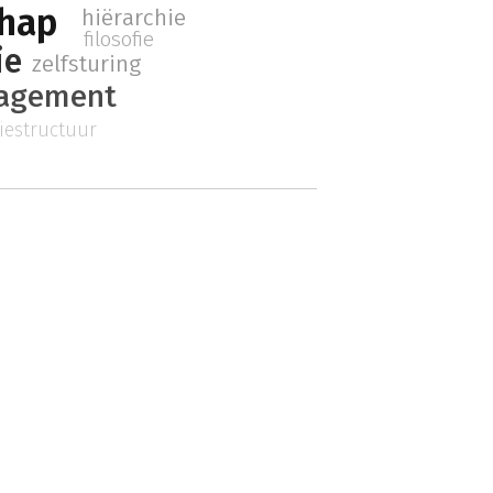
chap
hiërarchie
filosofie
ie
zelfsturing
agement
iestructuur