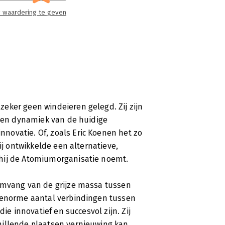
 Koenen pleit in 'De Atomiumorganisatie'
 waardering te geven
tie. In een persoonlijk en filosofisch
ganisatie op vele plaatsen al werkt.
eker geen windeieren gelegd. Zij zijn
t en dynamiek van de huidige
novatie. Of, zoals Eric Koenen het zo
ij ontwikkelde een alternatieve,
hij de Atomiumorganisatie noemt.
 omvang van de grijze massa tussen
t enorme aantal verbindingen tussen
ie innovatief en succesvol zijn. Zij
hillende plaatsen vernieuwing kan