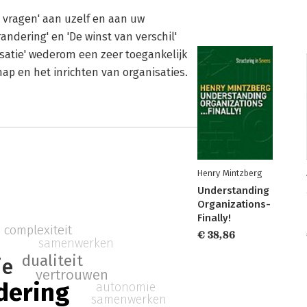
e vragen' aan uzelf en aan uw
andering' en 'De winst van verschil'
isatie' wederom een zeer toegankelijk
ap en het inrichten van organisaties.
Henry Mintzberg
Understanding
Organizations-
Finally!
complexiteit
€ 38,86
samenwerken
dualiteit
ie
vertrouwen
dering
autonomie
samenwerken