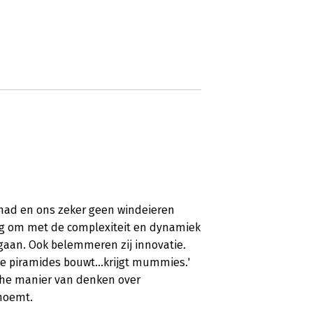
had en ons zeker geen windeieren
traag om met de complexiteit en dynamiek
aan. Ook belemmeren zij innovatie.
Wie piramides bouwt...krijgt mummies.'
sche manier van denken over
 noemt.