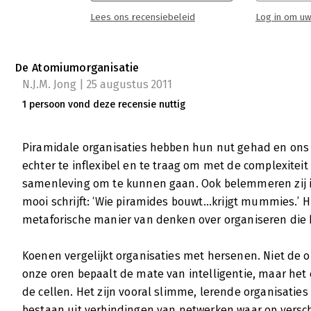
effect op samenwerking en creativiteit. Eric
Lees ons recensiebeleid
Log in om uw
voor de open en verbindende netwerkorganisa
getint betoog laat hij zien dat de Atomiumor
Lees verder
De Atomiumorganisatie
N.J.M. Jong | 25 augustus 2011
1 persoon vond deze recensie nuttig
Piramidale organisaties hebben hun nut gehad en ons z
echter te inflexibel en te traag om met de complexitei
samenleving om te kunnen gaan. Ook belemmeren zij in
mooi schrijft: ‘Wie piramides bouwt...krijgt mummies.’ H
metaforische manier van denken over organiseren die 
Koenen vergelijkt organisaties met hersenen. Niet de
onze oren bepaalt de mate van intelligentie, maar he
de cellen. Het zijn vooral slimme, lerende organisaties d
bestaan uit verbindingen van netwerken waar op versc