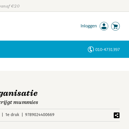
 vanaf €20
Inloggen
010-4731397
Personen
Trefwoorden
ganisatie
 krijgt mummies
1e druk
9789024400669