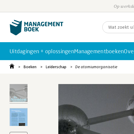
Op werkda
Uitdagingen + oplossingen
Managementboeken
Ove
Boeken
Leiderschap
De atomiumorganisatie