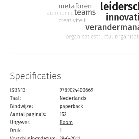
leiders
metaforen
teams
autonomie
innovat
creativiteit
veranderman
organisatiestructuur
organisat
Specificaties
ISBN13:
9789024400669
Taal:
Nederlands
Bindwijze:
paperback
Aantal pagina's:
152
Uitgever:
Boom
Druk:
1
Verschijningsdatum:
29-6-2011