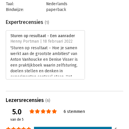
Taal:
Nederlands
Bindwijze:
paperback
Aantal pagina's:
256
Uitgever:
Boom
Expertrecensies
(1)
Druk:
1
Verschijningsdatum:
16-12-2021
Sturen op resultaat - Een aanrader
Henny Portman | 18 februari 2022
Hoofdrubriek:
Verandermanagement
'Sturen op resultaat – Hoe je samen
werkt aan de grootste ambities!' van
Anton Vanhoucke en Denise Visser is
een praktijkboek waarin zelfsturing,
doelen stellen en denken in
experimenten centraal staan. Het
geeft handvatten m.b.t. zelfsturing,
het gebruik van KPI’s, OKR’s en het
door de auteurs voorgestelde
Lezersrecensies
OPME’s en biedt inzicht in het
(6)
hanteren van verschillende
5.0
6 stemmen
experimenten.
Lees verder
van de 5