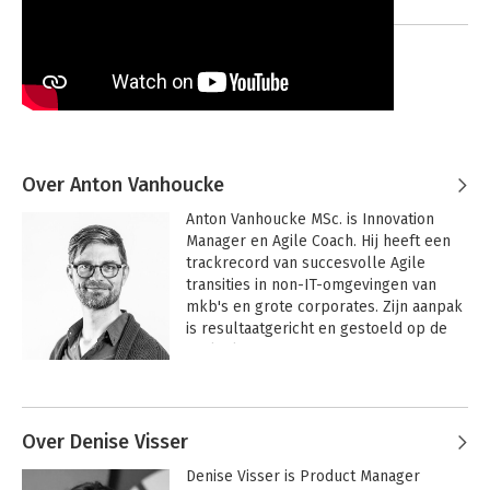
21-01-2022
Over Anton Vanhoucke
Anton Vanhoucke MSc. is Innovation 
Manager en Agile Coach. Hij heeft een 
trackrecord van succesvolle Agile 
transities in non-IT-omgevingen van 
mkb's en grote corporates. Zijn aanpak 
is resultaatgericht en gestoeld op de 
praktijk. Anton is coauteur van Get 
Agile, het eerste boek dat een brug 
Andere boeken door Anton
sloeg tussen Agile in IT en non-IT.
Vanhoucke
Over Denise Visser
Denise Visser is Product Manager 