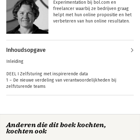
Experimentation bij bol.com en 
freelancer waarbij ze bedrijven graag 
helpt met hun online propositie en het 
verbeteren van hun online resultaten.
Andere boeken door Denise Visser
Inhoudsopgave
Sturen op resultaat
Inleiding
DEEL I Zelfsturing met inspirerende data
1 – De nieuwe verdeling van verantwoordelijkheden bij
zelfsturende teams
Bekijk alle boeken
2 – Transparantie, zelfsturing en veiligheid
3 – Een cultuur van leren
4 – Zelfsturing ondersteunen vanuit leiderschap
DEEL II Focus op toegevoegde waarde
Sturen op resultaat
Anderen die dit boek kochten,
5 – Gangbare hulpmiddelen om focus aan te brengen
kochten ook
6 – Objectives, progress metrics & estimates (OPME) als
raamwerk voor doelstellingen