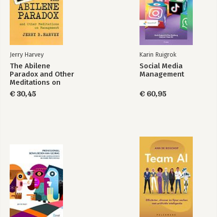
2 – Canvassen die we in dit boek gebruiken
5 Strategische Stappen-Canvas
OPME Canvas
OPME Roadmap
Bouw je eigen craft-Canvas
Experiment A5-kaart
Jerry Harvey
Karin Ruigrok
The Abilene
Social Media
Over de auteurs
Paradox and Other
Management
Literatuurlijst
Meditations on
Noten
Management
€ 30,45
€ 60,95