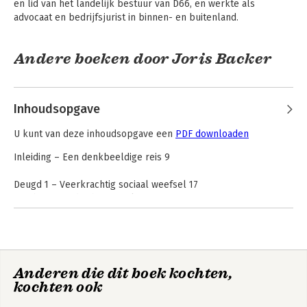
en lid van het landelijk bestuur van D66, en werkte als 
advocaat en bedrijfsjurist in binnen- en buitenland.
Andere boeken door Joris Backer
Inhoudsopgave
U kunt van deze inhoudsopgave een
PDF downloaden
Inleiding – Een denkbeeldige reis 9
Deugd 1 – Veerkrachtig sociaal weefsel 17
Een bewegend schouwspel 17
Verzuiling: hoe verbinden we burger en staat? 19
‘Met mij gaat het goed, met ons gaat het slecht’ 23
Over de democratie
Machteloosheid en zondebokken 27
in Nederland
De enige constante? Verandering! 30
De wet van behoud van onbehagen 32
Anderen die dit boek kochten,
Een handleiding in populisme 33
kochten ook
(On)gelijke kansen, groepsvorming en individualisering 40
Bekijk alle boeken