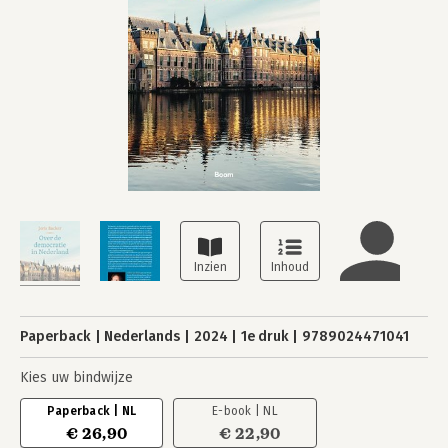
Paperback
Nederlands
2024
1e druk
9789024471041
Kies uw bindwijze
Paperback | NL
E-book | NL
€ 26,90
€ 22,90