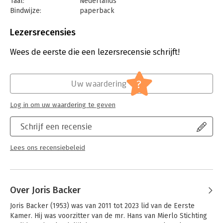
Taal:
Nederlands
Bindwijze:
paperback
Aantal pagina's:
224
Uitgever:
Boom
Lezersrecensies
Druk:
1
Verschijningsdatum:
27-12-2024
Wees de eerste die een lezersrecensie schrijft!
Hoofdrubriek:
Mens en maatschappij
?
Uw waardering
Log in om uw waardering te geven
Schrijf een recensie
Lees ons recensiebeleid
Over Joris Backer
Joris Backer (1953) was van 2011 tot 2023 lid van de Eerste 
Kamer. Hij was voorzitter van de mr. Hans van Mierlo Stichting 