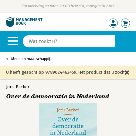
Op werkdagen voor 23:00 besteld, morgen in huis
Mens en maatschappij
U heeft gezocht op 9789024463459. Het product dat u zocht
is niet meer in die editie leverbaar en is vervangen door de
Joris Backer
Over de democratie in Nederland
onderstaande editie.