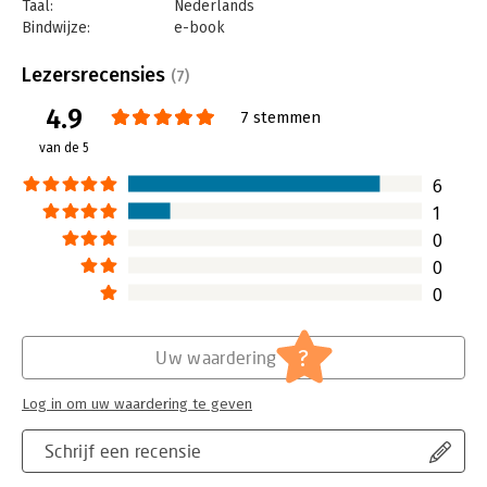
Taal:
Nederlands
Bindwijze:
e-book
Beveiliging:
watermerk
Bestandsformaat:
epub
Lezersrecensies
(7)
Aantal pagina's:
224
4.9
Uitgever:
Boom
7 stemmen
Druk:
1
van de 5
Verschijningsdatum:
23-5-2024
6
Hoofdrubriek:
Algemeen management
1
0
0
0
?
Uw waardering
Log in om uw waardering te geven
Schrijf een recensie