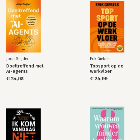
Bekijk alle boeken
DEEL III VERSNEL 115
7 MAAND 3: DE JUISTE BOUWSTENEN SELECTEREN 119
8 MAAND 4: KEUZES MAKEN 133
9 MAAND 5: PERFECTIONEREN: JE ZET DE PUNTJES OP DE I 145
INTERVIEW ERIK VAN ENGELEN 153
DEEL IV VERGROOT 157
10 MAAND 6: HET DRAAIT OM ZICHTBAARHEID 161
Joop Snijder
Erik Giebels
INTERVIEW MARQUELLA HOOGERVORST 173
Doeltreffend met
Topsport op de
DEEL V VOORUIT 177
AI-agents
werkvloer
11 JE PLAN IN BEWEGING ZETTEN 181
€ 24,95
€ 24,99
12 JE TEAM IN BEWEGING HOUDEN 189
INTERVIEW SYTA DE BOER 201
Toegift Pleidooi voor meer vrouwelijke teammanagers 205
Bibliografie 217
Dankwoord 219
Over de auteur 221