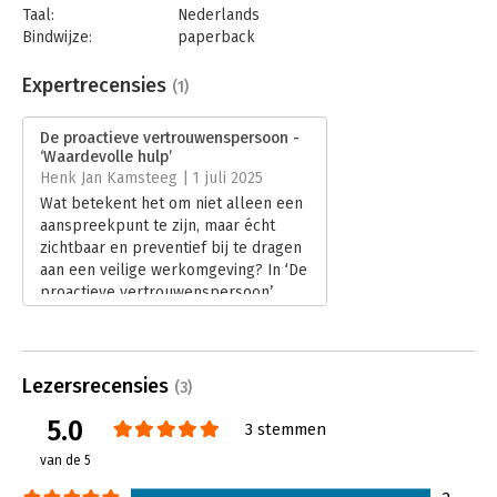
vertrouwenspersoon
Taal:
Nederlands
Bindwijze:
paperback
Aantal pagina's:
176
Uitgever:
Boom
Expertrecensies
(1)
Druk:
1
Verschijningsdatum:
4-11-2024
De proactieve vertrouwenspersoon -
‘Waardevolle hulp’
Hoofdrubriek:
Algemeen management
Henk Jan Kamsteeg | 1 juli 2025
Wat betekent het om niet alleen een
aanspreekpunt te zijn, maar écht
zichtbaar en preventief bij te dragen
aan een veilige werkomgeving? In ‘De
proactieve vertrouwenspersoon’
daagt Karin Bosman
vertrouwenspersonen uit tot actie. In
zijn recensie reflecteert Henk Jan
Kamsteeg op de impact van die
Lezersrecensies
(3)
oproep.
5.0
Lees verder
3 stemmen
van de 5